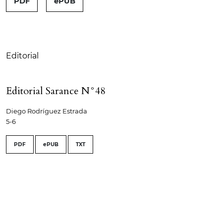
PDF
ePUB
Tabla de contenidos
Editorial
Editorial Sarance N°48
Diego Rodríguez Estrada
5-6
PDF
ePUB
TXT