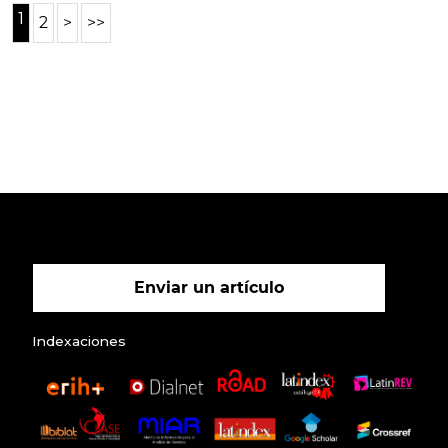
1
2
>
>>
Enviar un artículo
Indexaciones