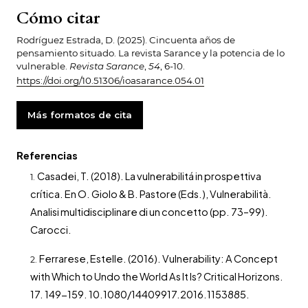
Cómo citar
Rodríguez Estrada, D. (2025). Cincuenta años de
pensamiento situado. La revista Sarance y la potencia de lo
vulnerable.
Revista Sarance
,
54
, 6-10.
https://doi.org/10.51306/ioasarance.054.01
Más formatos de cita
Referencias
Casadei, T. (2018). La vulnerabilitá in prospettiva
crítica. En O. Giolo & B. Pastore (Eds.), Vulnerabilità.
Analisi multidisciplinare di un concetto (pp. 73–99).
Carocci.
Ferrarese, Estelle. (2016). Vulnerability: A Concept
with Which to Undo the World As It Is? Critical Horizons.
17. 149-159. 10.1080/14409917.2016.1153885.