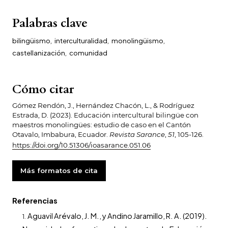
Palabras clave
bilingüismo
,
interculturalidad
,
monolingüismo
,
castellanización
,
comunidad
Cómo citar
Gómez Rendón, J., Hernández Chacón, L., & Rodríguez
Estrada, D. (2023). Educación intercultural bilingüe con
maestros monolingües: estudio de caso en el Cantón
Otavalo, Imbabura, Ecuador.
Revista Sarance
,
51
, 105-126.
https://doi.org/10.51306/ioasarance.051.06
Más formatos de cita
Referencias
Aguavil Arévalo, J. M., y Andino Jaramillo, R. A. (2019).