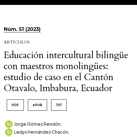
Núm. 51 (2023)
ARTÍCULOS
Educación intercultural bilingüe
con maestros monolingües:
estudio de caso en el Cantón
Otavalo, Imbabura, Ecuador
PDF
ePUB
TXT
Jorge Gómez Rendón
,
Ledys Hernández Chacón
,