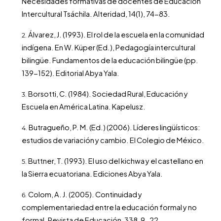
Necesidades formativas de docentes de Educación
Intercultural Tsáchila. Alteridad, 14(1), 74-83.
Álvarez, J. (1993). El rol de la escuela en la comunidad
indígena. En W. Küper (Ed.), Pedagogía intercultural
bilingüe. Fundamentos de la educación bilingüe (pp.
139-152). Editorial Abya Yala.
Borsotti, C. (1984). Sociedad Rural, Educación y
Escuela en América Latina. Kapelusz.
Butragueño, P. M. (Ed.) (2006). Líderes lingüísticos:
estudios de variación y cambio. El Colegio de México.
Buttner, T. (1993). El uso del kichwa y el castellano en
la Sierra ecuatoriana. Ediciones Abya Yala.
Colom, A. J. (2005). Continuidad y
complementariedad entre la educación formal y no
formal. Revista de Educación, 338, 9-22.