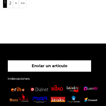
1
2
>
>>
Enviar un artículo
Indexaciones