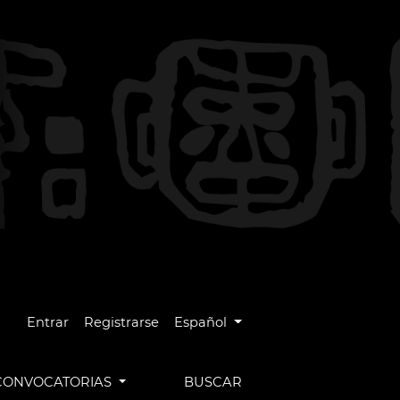
Cambiar el idioma. El idioma actual es
Entrar
Registrarse
Español
CONVOCATORIAS
BUSCAR