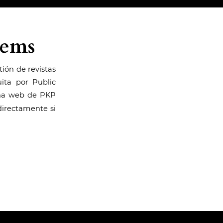
tems
tión de revistas
ita por Public
ina web de PKP
irectamente si