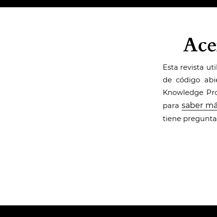
Ace
Esta revista ut
de código abie
Knowledge Proj
saber má
para
tiene preguntas