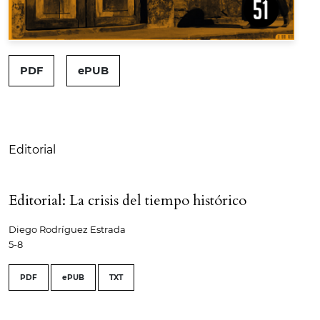
##issue.tableOfContents##
PDF
ePUB
Tabla de contenidos
Editorial
Editorial: La crisis del tiempo histórico
Diego Rodríguez Estrada
5-8
PDF
ePUB
TXT