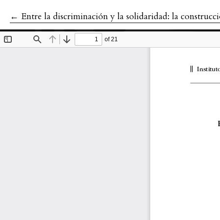
←
Volver a los detalles del artículo
Entre la discriminación y la solidaridad: la construcción e