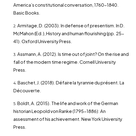
America’s constitutional conversation, 1760-1840.
Basic Books.
Armitage, D. (2003). In defense of presentism. In D.
McMahon (Ed.), History and human flourishing (pp. 25-
41). Oxford University Press.
Assmann, A. (2012). Is time out of joint? On the rise and
fall of the modern time regime. Cornell University
Press.
Baschet, J. (2018). Défaire la tyrannie du présent. La
Découverte.
Boldt, A. (2015). The life and work of the German
historian Leopold von Ranke (1795-1886): An
assessment of his achievement. New York University
Press.