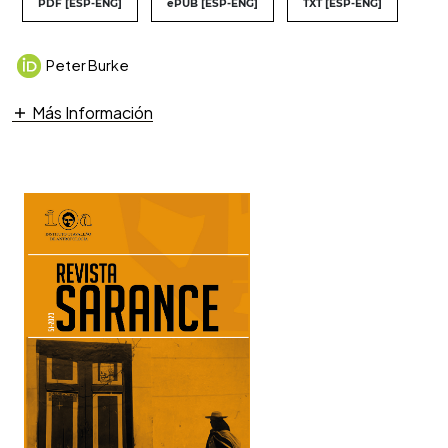
PDF [ESP-ENG]
ePUB [ESP-ENG]
TXT [ESP-ENG]
Peter Burke
Más Información