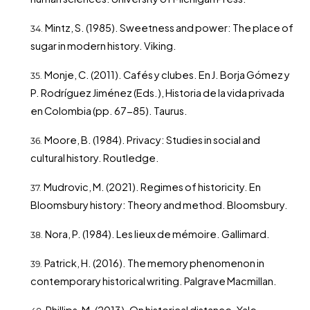
Mintz, S. (1985). Sweetness and power: The place of
sugar in modern history. Viking.
Monje, C. (2011). Cafés y clubes. En J. Borja Gómez y
P. Rodríguez Jiménez (Eds.), Historia de la vida privada
en Colombia (pp. 67-85). Taurus.
Moore, B. (1984). Privacy: Studies in social and
cultural history. Routledge.
Mudrovic, M. (2021). Regimes of historicity. En
Bloomsbury history: Theory and method. Bloomsbury.
Nora, P. (1984). Les lieux de mémoire. Gallimard.
Patrick, H. (2016). The memory phenomenon in
contemporary historical writing. Palgrave Macmillan.
Phillips, M. (2013). On historical distance. Yale