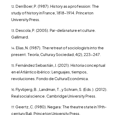
Den Boer, P. (1987). History as a profession: The
study of history in France, 1818-1914. Princeton
University Press.
Descola, P. (2005). Par-delà nature et culture.
Gallimard.
Elias, N. (1987). The retreat of sociologists into the
present. Teoría, Cultura y Sociedad, 4(2), 223-247.
Fernández Sebastián, J. (2021). Historia conceptual
en el Atlántico ibérico: Lenguajes, tiempos,
revoluciones. Fondo de Cultura Económica.
Flyvbjerg, B., Landman, T., y Schram, S. (Eds.). (2012).
Real social science. Cambridge University Press.
Geertz, C. (1980). Negara: The theatre state in 19th-
century Bali. Princeton University Press.