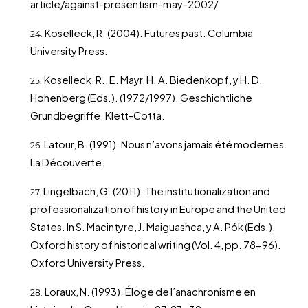
article/against-presentism-may-2002/
Koselleck, R. (2004). Futures past. Columbia
University Press.
Koselleck, R., E. Mayr, H. A. Biedenkopf, y H. D.
Hohenberg (Eds.). (1972/1997). Geschichtliche
Grundbegriffe. Klett-Cotta.
Latour, B. (1991). Nous n’avons jamais été modernes.
La Découverte.
Lingelbach, G. (2011). The institutionalization and
professionalization of history in Europe and the United
States. In S. Macintyre, J. Maiguashca, y A. Pók (Eds.),
Oxford history of historical writing (Vol. 4, pp. 78-96).
Oxford University Press.
Loraux, N. (1993). Éloge de l’anachronisme en