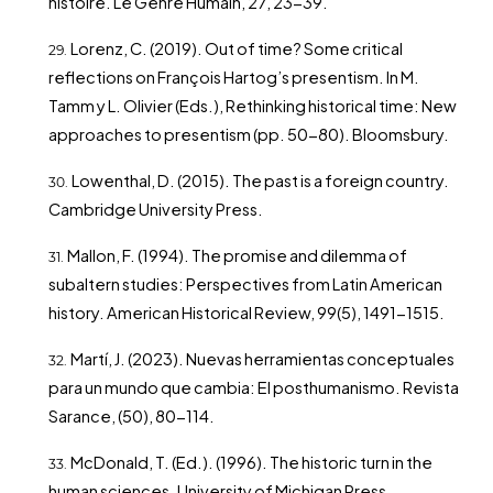
histoire. Le Genre Humain, 27, 23-39.
Lorenz, C. (2019). Out of time? Some critical
reflections on François Hartog’s presentism. In M.
Tamm y L. Olivier (Eds.), Rethinking historical time: New
approaches to presentism (pp. 50-80). Bloomsbury.
Lowenthal, D. (2015). The past is a foreign country.
Cambridge University Press.
Mallon, F. (1994). The promise and dilemma of
subaltern studies: Perspectives from Latin American
history. American Historical Review, 99(5), 1491-1515.
Martí, J. (2023). Nuevas herramientas conceptuales
para un mundo que cambia: El posthumanismo. Revista
Sarance, (50), 80-114.
McDonald, T. (Ed.). (1996). The historic turn in the
human sciences. University of Michigan Press.