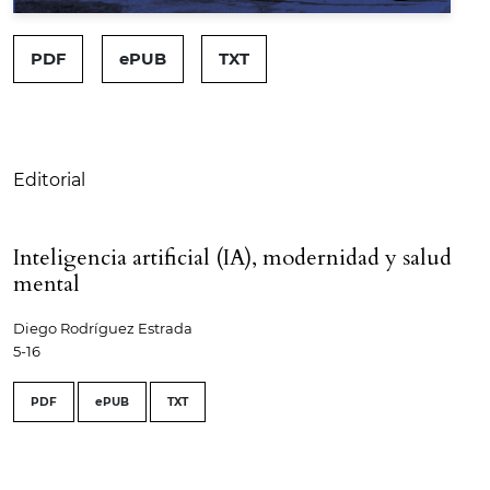
##issue.tableOfContents##
PDF
ePUB
TXT
Tabla de contenidos
Editorial
Inteligencia artificial (IA), modernidad y salud
mental
Diego Rodríguez Estrada
5-16
PDF
ePUB
TXT