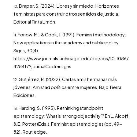
Draper, S. (2024). Libres y sin miedo: Horizontes
feministas para construir otros sentidos de justicia.
Editorial Tinta Limón.
Fonow, M., & Cook, J. (1991). Feminist methodology:
New applications in the academy and public policy.
Signs, 30(4).
https://www.journals.uchicago.edu/doi/abs/10.1086/
428417?journalCode=signs
Gutiérrez, R. (2022). Cartas a mis hermanas más
jóvenes. Amistad política entre mujeres. Bajo Tierra
Ediciones.
Harding, S. (1993). Rethinking standpoint
epistemology: What is ‘strong objectivity’? En L. Alcoff
& E. Potter (Eds.), Feminist epistemologies (pp. 49-
82). Routledge.