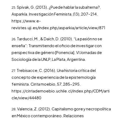
Spivak, G. (2013). ¿Puede hablar la subalterna?.
Asparkía. Investigación Feminista, (13), 207–214.
https://www.e-
revistes.uji.es/index.php/asparkia/article/view/871
Tarducci, M., & Daich, D. (2010). “La pasión no se
enseña”: Transmitiendo el oficio de investigar con
perspectiva de género [Ponencia]. VI Jornadas de
Sociología de la UNLP, La Plata, Argentina.
Trebisacce, C. (2016). Una historia crítica del
concepto de experiencia de la epistemología
feminista. Cinta moebio, 57, 285-295.
https://cintademoebio.uchile.cl/index.php/CDM/arti
cle/view/44480
Valencia, Z. (2012). Capitalismo gore y necropolítica
en México contemporáneo. Relaciones