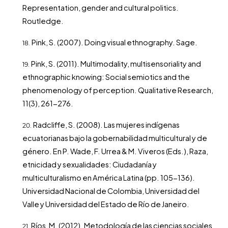
Representation, gender and cultural politics.
Routledge.
Pink, S. (2007). Doing visual ethnography. Sage.
Pink, S. (2011). Multimodality, multisensoriality and
ethnographic knowing: Social semiotics and the
phenomenology of perception. Qualitative Research,
11(3), 261-276.
Radcliffe, S. (2008). Las mujeres indígenas
ecuatorianas bajo la gobernabilidad multicultural y de
género. En P. Wade, F. Urrea & M. Viveros (Eds.), Raza,
etnicidad y sexualidades: Ciudadanía y
multiculturalismo en América Latina (pp. 105-136).
Universidad Nacional de Colombia, Universidad del
Valle y Universidad del Estado de Río de Janeiro.
Ríos, M. (2012). Metodología de las ciencias sociales