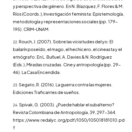
y perspectiva de género. En N. Blazquez, F. Flores & M.
Ríos (Coords.), Investigación feminista: Epistemología,
metodología y representaciones sociales (pp. 179-
195). CRIM-UNAM.
Rouch, J. (2007). Sobre las vicisitudes del yo: El
bailarín poseído, el mago, el hechicero, el cineasta y el
etnógrafo. En L. Buñuel, A. Davies & N. Rodríguez
(Eds.), Miradas cruzadas. Cine y antropología (pp. 29-
46). La Casa Encendida.
Segato, R. (2016). La guerra contra las mujeres.
Ediciones Traficantes de sueños.
Spivak, G. (2003). ¿Puede hablar el subalterno?
Revista Colombiana de Antropología, 39, 297-364.
https://www.redalyc.org/pdf/1050/105018181010.pd
f