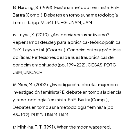
Harding, S. (1998). Existe un método feminista. En E.
Bartra (Comp.), Debates en torno a una metodología
feminista (pp. 9-34). PUEG-UNAM, UAM.
Leyva, X. (2010). ¿Academia versus activismo?
Repensarnos desde y para la práctica-teórico política.
En X. Leyva et al. (Coords.), Conocimientos y prácticas
políticas: Reflexiones desde nuestras prácticas de
conocimiento situado (pp. 199-222). CIESAS, PDTG
USM, UNICACH.
Mies, M. (2002). ¿Investigación sobre las mujeres o
investigación feminista? El debate en torno a la ciencia
y la metodología feminista. En E. Bartra (Comp.),
Debates en torno a una metodología feminista (pp.
63-102). PUEG-UNAM, UAM.
Minh-ha, T. T. (1991). When the moon waxes red.