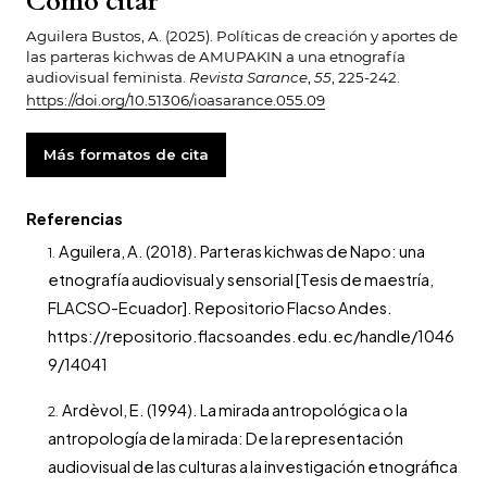
Cómo citar
Aguilera Bustos, A. (2025). Políticas de creación y aportes de
las parteras kichwas de AMUPAKIN a una etnografía
audiovisual feminista.
Revista Sarance
,
55
, 225-242.
https://doi.org/10.51306/ioasarance.055.09
Más formatos de cita
Referencias
Aguilera, A. (2018). Parteras kichwas de Napo: una
etnografía audiovisual y sensorial [Tesis de maestría,
FLACSO-Ecuador]. Repositorio Flacso Andes.
https://repositorio.flacsoandes.edu.ec/handle/1046
9/14041
Ardèvol, E. (1994). La mirada antropológica o la
antropología de la mirada: De la representación
audiovisual de las culturas a la investigación etnográfica