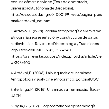
con una cámara de video [Tesis de doctorado,
Universidad Autónoma de Barcelona].
http://cv.uoc.edu/~grc0_000199_web/pagina_pers
onal/eardevol_cat.htm
Ardèvol, E. (1998). Por una antropología de la mirada:
Etnografía, representación y construcción de datos
audiovisuales. Revista de Dialectología y Tradiciones
Populares del CSICL, 53(2), 217-240.
https://dra.revistas.csic.es/index.php/dra/article/vie
w/396/400
Ardèvol, E. (2006). La búsqueda de una mirada:
Antropología visual y cine etnográfico. Editorial UOC.
Berlanga, M. (2018). Una mirada al feminicidio. Ítaca-
UACM.
Biglia, B. (2012). Corporeizando la epistemología