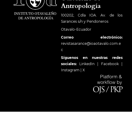
Antropología
100202, Cdla IOA. Av. de los
Sarances s/n y Pendoneros
Otavalo-Ecuador
Correo electrónico:
revistasarance@ioaotavalo.com.e
c
Síguenos en nuestras redes
sociales:
LinkedIn
|
Facebook
|
Instagram
|
X