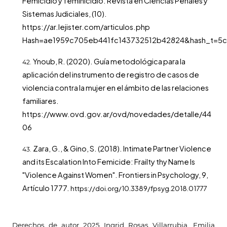
Femicidio y feminicidio. Revista en Ciencias Penales y
Sistemas Judiciales, (10).
https://ar.lejister.com/articulos.php
Hash=ae1959c705eb441fc143732512b42824&hash_t=5
Ynoub, R. (2020). Guía metodológica para la
aplicación del instrumento de registro de casos de
violencia contra la mujer en el ámbito de las relaciones
familiares.
https://www.ovd.gov.ar/ovd/novedades/detalle/44
06
Zara, G., & Gino, S. (2018). Intimate Partner Violence
and its Escalation Into Femicide: Frailty thy Name Is
"Violence Against Women". Frontiers in Psychology, 9,
Artículo 1777.
https://doi.org/10.3389/fpsyg.2018.01777
Derechos de autor 2025 Ingrid Rosas Villarrubia, Emilia