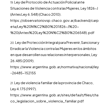
Ley de Protocolo de Actuación Policial ante
Situaciones de Violencia contra las Mujeres, Ley 1826-J
(Antes Ley 6.548) (Chaco 2010).
https://observatoriovsp.chaco.gov.ar/backend/carp
eta/Ley%20N%C2%B0%201826-J%20-
%20(Antes%20Ley%20N%C2%B0%206548).pdf
Ley de Protección Integral para Prevenir, Sancionar y
Erradicar la Violencia contra las Mujeres en los ámbitos
en que desarrollen sus relaciones interpersonales, Ley
26.485 (2009).
https://www.argentina.gob.ar/normativa/nacional/ley
-26485-152155
Ley de violencia familiar de la provincia de Chaco,
Ley 4.175 (1997).
https://www.argentina.gob.ar/sites/default/files/cha
co_legislacion_sobre_violencia_familiar.pdf