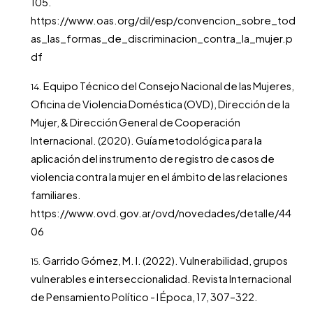
105.
https://www.oas.org/dil/esp/convencion_sobre_tod
as_las_formas_de_discriminacion_contra_la_mujer.p
df
Equipo Técnico del Consejo Nacional de las Mujeres,
Oficina de Violencia Doméstica (OVD), Dirección de la
Mujer, & Dirección General de Cooperación
Internacional. (2020). Guía metodológica para la
aplicación del instrumento de registro de casos de
violencia contra la mujer en el ámbito de las relaciones
familiares.
https://www.ovd.gov.ar/ovd/novedades/detalle/44
06
Garrido Gómez, M. I. (2022). Vulnerabilidad, grupos
vulnerables e interseccionalidad. Revista Internacional
de Pensamiento Político - I Época, 17, 307–322.