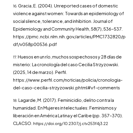
Gracia, E. (2004). Unreported cases of domestic
violence against women: Towards an epidemiology of
social silence, tolerance, and inhibition. Journal of
Epidemiology and Community Health, 58(7), 536–537.
https://pmc.ncbi.nlm.nih.gov/articles/PMC1732820/p
df/v058p00536.pdf
Huesos en un río, muchos sospechosos y 28 días de
misterio: La cronología del caso Cecilia Strzyzowski.
(2025, 14 de marzo). Perfil.
https://www.perfil.com/noticias/policia/cronologia-
del-caso-cecilia-strzyzowski.phtml#vf-comments
Lagarde, M. (2017). Feminicidio, delito contra la
humanidad. En Mujeres intelectuales: Feminismos y
liberación en América Latina y el Caribe (pp. 357–370).
CLACSO.
https://doi.org/10.2307/j.ctv253f4j3.22