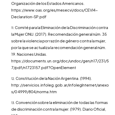
Organización de los Estados Americanos.
https://www.oas.org/es/mesecvi/docs/CEVI4-
Declaration-SP.pdf
Comité para la Eliminación de la Discriminación contra
la Mujer ONU. (2017). Recomendación general núm. 35
sobre la violencia por razón de género contra la mujer,
por la que se actualiza la recomendación general núm.
19. Naciones Unidas.
https://documents.un.org/doc/undoc/gen/n17/231/5
7/pdf/n1723157.pdf?OpenElement
Constitución de la Nación Argentina. (1994).
http://servicios.infoleg.gob.ar/infolegInternet/anexo
s/0
4999/804/norma.htm
Convención sobre la eliminación de todas las formas
de discriminación contra la mujer. (1979). Diario Oficial,