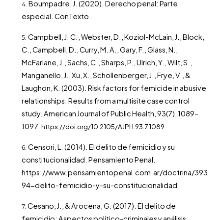
Boumpadre, J. (2020). Derecho penal: Parte
especial. ConTexto.
Campbell, J. C., Webster, D., Koziol-McLain, J., Block,
C., Campbell, D., Curry, M. A., Gary, F., Glass, N.,
McFarlane, J., Sachs, C., Sharps, P., Ulrich, Y., Wilt, S.,
Manganello, J., Xu, X., Schollenberger, J., Frye, V., &
Laughon, K. (2003). Risk factors for femicide in abusive
relationships: Results from a multisite case control
study. American Journal of Public Health, 93(7), 1089–
1097.
https://doi.org/10.2105/AJPH.93.7.1089
Censori, L. (2014). El delito de femicidio y su
constitucionalidad. Pensamiento Penal.
https://www.pensamientopenal.com.ar/doctrina/393
94-delito-femicidio-y-su-constitucionalidad
Cesano, J., & Arocena, G. (2017). El delito de
femicidio: Aspectos político-criminales y análisis