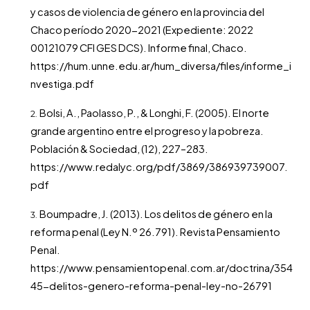
y casos de violencia de género en la provincia del
Chaco período 2020-2021 (Expediente: 2022
00121079 CFI GES DCS). Informe final, Chaco.
https://hum.unne.edu.ar/hum_diversa/files/informe_i
nvestiga.pdf
Bolsi, A., Paolasso, P., & Longhi, F. (2005). El norte
grande argentino entre el progreso y la pobreza.
Población & Sociedad, (12), 227–283.
https://www.redalyc.org/pdf/3869/386939739007.
pdf
Boumpadre, J. (2013). Los delitos de género en la
reforma penal (Ley N.º 26.791). Revista Pensamiento
Penal.
https://www.pensamientopenal.com.ar/doctrina/354
45-delitos-genero-reforma-penal-ley-no-26791