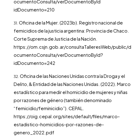
ocumentoConsulta/verDocumentoById
idDocumento=210
Oficina de la Mujer. (2023b). Registro nacional de
femicidios de la justicia argentina: Provincia de Chaco.
Corte Suprema de Justicia de la Nación.
https://om.csjn.gob.ar/consultaTalleresWeb/public/d
ocumentoConsulta/verDocumentoById?
idDocumento=242
Oficina de las Naciones Unidas contra la Droga y el
Delito, & Entidad de las Naciones Unidas. (2022). Marco
estadístico para medir el homicidio de mujeres y niñas
por razones de género (también denominado
“femicidio/feminicidio”). CEPAL.
https://oig.cepal.org/sites/default/files/marco-
estadistico-homicidios-por-razones-de-
genero_2022.pdf