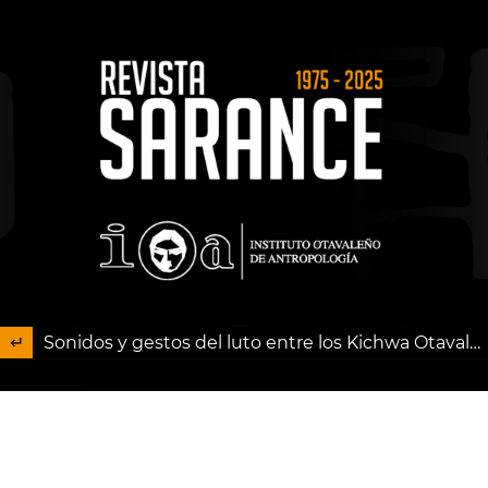
Sonidos y gestos del luto entre los Kichwa Otavalo Una investigación etnomusicológica en los Andes septentrionales de Ecuador
Descargar