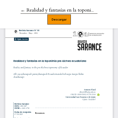
←
Volver a los detalles del artículo
Realidad y fantasías en la toponimia pre-kichwa ecuatoriana
Descargar