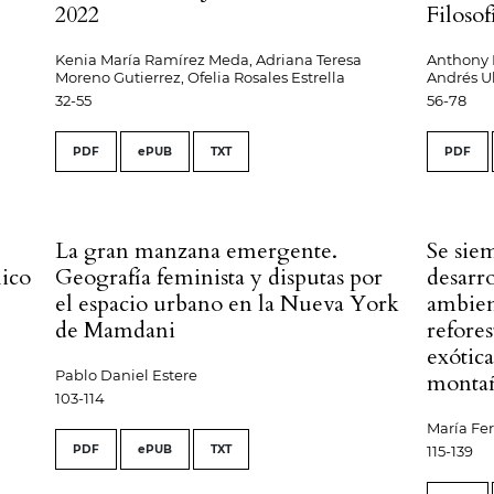
2022
Filosof
Kenia María Ramírez Meda, Adriana Teresa
Anthony 
Moreno Gutierrez, Ofelia Rosales Estrella
Andrés U
32-55
56-78
PDF
ePUB
TXT
PDF
s
La gran manzana emergente.
Se sie
lico
Geografía feminista y disputas por
desarr
el espacio urbano en la Nueva York
ambient
de Mamdani
refores
exótica
Pablo Daniel Estere
montañ
103-114
María Fe
PDF
ePUB
TXT
115-139