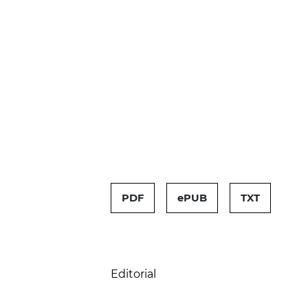
##issue.tableOfContents#
PDF
ePUB
TXT
Tabla de contenidos
Editorial