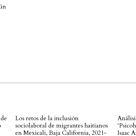
mún
 de
Los retos de la inclusión
Anális
o
sociolaboral de migrantes haitianos
‘Psicoh
en Mexicali, Baja California, 2021-
Isaac 