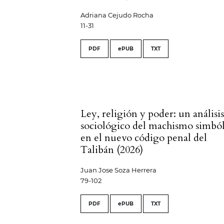
Adriana Cejudo Rocha
11-31
PDF
ePUB
TXT
Ley, religión y poder: un análisi
sociológico del machismo simbó
en el nuevo código penal del
Talibán (2026)
Juan Jose Soza Herrera
79-102
PDF
ePUB
TXT