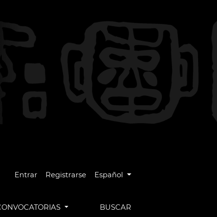
Cambiar el idioma. El idioma actual es
Entrar
Registrarse
Español
CONVOCATORIAS
BUSCAR