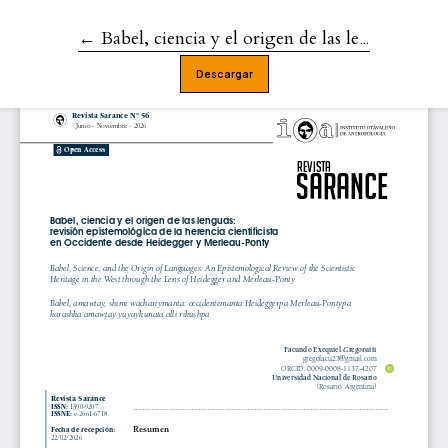
←
Volver a los detalles del artículo
Babel, ciencia y el origen de las lenguas: revisión epistemológica de la herencia cientificista en Occidente desde Heidegger y Merleau-Ponty
Descargar