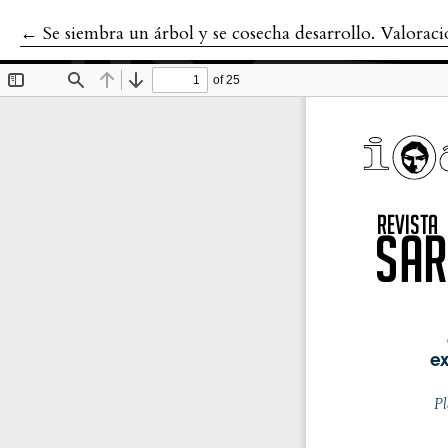
←
Volver a los detalles del artículo
Se siembra un árbol y se cosecha desarrollo. Valoraciones ambientales de la política de