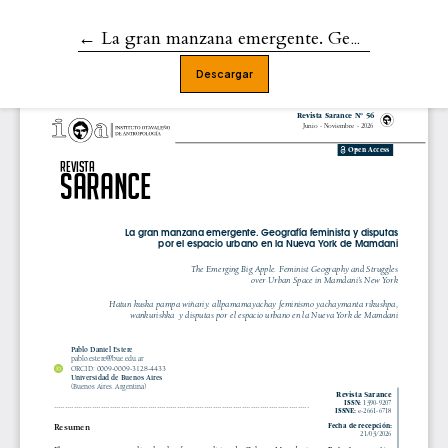
←
Volver a los detalles del artículo
La gran manzana emergente. Geografía feminista y disputas por el espacio urbano en la Nueva York de Mamdani
Descargar