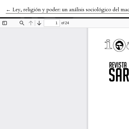
←
Volver a los detalles del artículo
Ley, religión y poder: un análisis sociológico del m