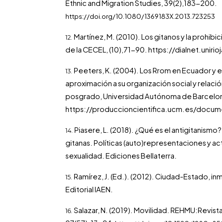
Ethnic and Migration Studies, 39(2),183-200.
https://doi.org/10.1080/1369183X.2013.723253
Martínez, M. (2010). Los gitanos y la prohibic
de la CECEL, (10),71-90.
https://dialnet.unir
Peeters, K. (2004). Los Rrom en Ecuador y e
aproximación a su organización social y relació
posgrado, Universidad Autónoma de Barcelon
https://produccioncientifica.ucm.es/do
Piasere, L. (2018). ¿Qué es el antigitanismo?
gitanas. Políticas (auto)representaciones y ac
sexualidad. Ediciones Bellaterra.
Ramírez, J. (Ed.). (2012). Ciudad-Estado, i
Editorial IAEN.
Salazar, N. (2019). Movilidad. REHMU:Revist