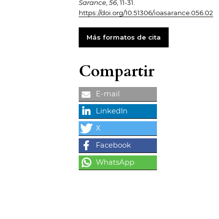
Sarance
,
56
, 11-31.
https://doi.org/10.51306/ioasarance.056.02
Más formatos de cita
Compartir