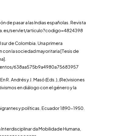
ión de pasar a las Indias españolas. Revista
ioja.es/servlet/articulo?codigo=4824398
l sur de Colombia. Una primera
n con la sociedad mayoritaria [Tesis de
a].
cumentos/638aa575b9a4980a75683957
 En R. Andrés y J. Masó (Eds.), (Re)visiones
tivismos en diálogo con el género y la
nmigrantes y políticas. Ecuador 1890-1950.
a Interdisciplinar da Mobilidade Humana,