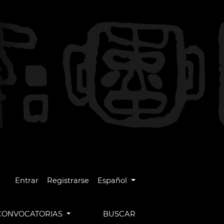
Cambiar el idioma. El idioma actual es
Entrar
Registrarse
Español
CONVOCATORIAS
BUSCAR