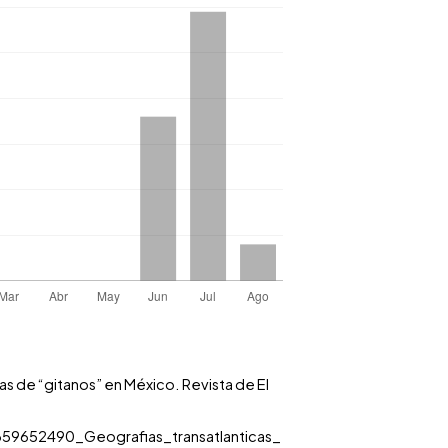
as de “gitanos” en México. Revista de El
359652490_Geografias_transatlanticas_