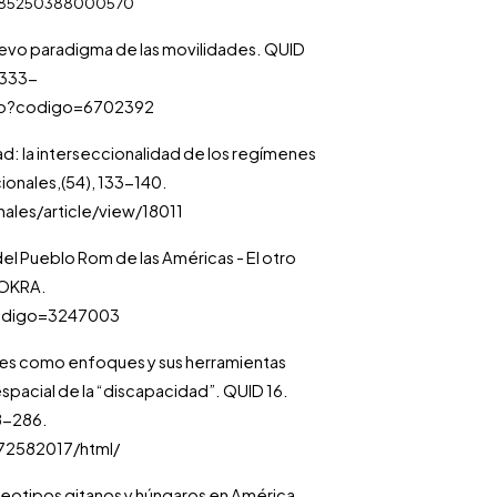
-8585250388000570
l nuevo paradigma de las movilidades. QUID
, 333-
iculo?codigo=6702392
idad: la interseccionalidad de los regímenes
cionales,(54), 133-140.
nales/article/view/18011
el Pueblo Rom de las Américas - El otro
KOKRA.
o?codigo=3247003
ades como enfoques y sus herramientas
spacial de la “discapacidad”. QUID 16.
68-286.
672582017/html/
ereotipos gitanos y húngaros en América