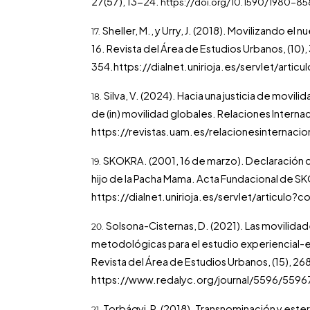
27(57), 13-24.
https://doi.org/10.1590/1980
Sheller, M., y Urry, J. (2018). Movilizando e
16. Revista del Área de Estudios Urbanos, (10)
354.
https://dialnet.unirioja.es/servlet/art
Silva, V. (2024). Hacia una justicia de movil
de (in) movilidad globales. Relaciones Interna
https://revistas.uam.es/relacionesinternacio
SKOKRA. (2001, 16 de marzo). Declaración d
hijo de la Pacha Mama. Acta Fundacional de S
https://dialnet.unirioja.es/servlet/articul
Solsona-Cisternas, D. (2021). Las movilid
metodológicas para el estudio experiencial-e
Revista del Área de Estudios Urbanos, (15), 2
https://www.redalyc.org/journal/5596/559
Torbágyi, P. (2018). Transnominación y est