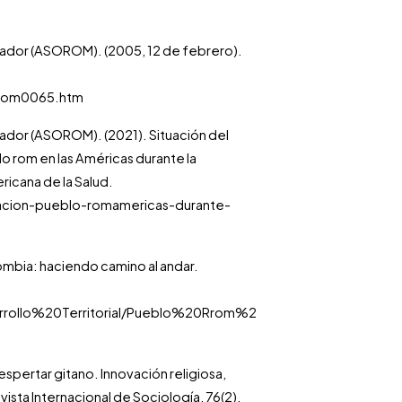
uador (ASOROM). (2005, 12 de febrero).
/com0065.htm
ador (ASOROM). (2021). Situación del
o rom en las Américas durante la
icana de la Salud.
acion-pueblo-romamericas-durante-
ombia: haciendo camino al andar.
arrollo%20Territorial/Pueblo%20Rrom%2
spertar gitano. Innovación religiosa,
vista Internacional de Sociología, 76(2),