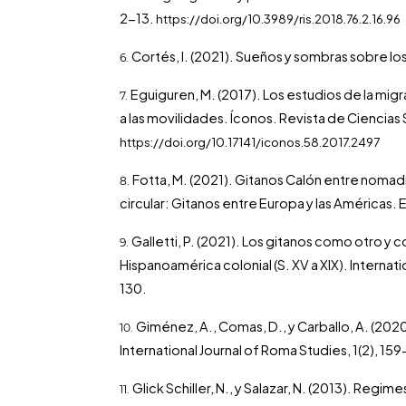
2-13.
https://doi.org/10.3989/ris.2018.76.2.16.96
Cortés, I. (2021). Sueños y sombras sobre lo
Eguiguren, M. (2017). Los estudios de la mig
a las movilidades. Íconos. Revista de Ciencias 
https://doi.org/10.17141/iconos.58.2017.2497
Fotta, M. (2021). Gitanos Calón entre noma
circular: Gitanos entre Europa y las Américas. E
Galletti, P. (2021). Los gitanos como otro y
Hispanoamérica colonial (S. XV a XIX). Internati
130.
Giménez, A., Comas, D., y Carballo, A. (202
International Journal of Roma Studies, 1(2), 15
Glick Schiller, N., y Salazar, N. (2013). Regim