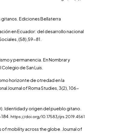
s gitanos. Ediciones Bellaterra
ración en Ecuador: del desarrollo nacional
Sociales, (58),59-81.
dismo y permanencia. En Nombrar y
l Colegio de San Luis.
 como horizonte de otredad en la
onal Journal of Roma Studies, 3(2), 106-
0). Identidad y origen del pueblo gitano.
9-184.
https://doi.org/10.17583/ijrs.2019.4561
es of mobility across the globe. Journal of