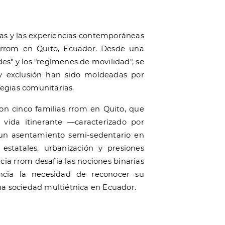
ricas y las experiencias contemporáneas
 rrom en Quito, Ecuador. Desde una
des" y los "regímenes de movilidad", se
 y exclusión han sido moldeadas por
ategias comunitarias.
con cinco familias rrom en Quito, que
 vida itinerante —caracterizado por
un asentamiento semi-sedentario en
s estatales, urbanización y presiones
ncia rrom desafía las nociones binarias
encia la necesidad de reconocer su
na sociedad multiétnica en Ecuador.