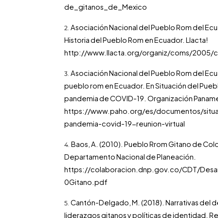
de_gitanos_de_Mexico
Asociación Nacional del Pueblo Rom del Ec
Historia del Pueblo Rom en Ecuador. Llacta!
http://www.llacta.org/organiz/coms/2005
Asociación Nacional del Pueblo Rom del Ecu
pueblo rom en Ecuador. En Situación del Puebl
pandemia de COVID-19. Organización Panamer
https://www.paho.org/es/documentos/situ
pandemia-covid-19-reunion-virtual
Baos, A. (2010). Pueblo Rrom Gitano de Col
Departamento Nacional de Planeación.
https://colaboracion.dnp.gov.co/CDT/Des
0Gitano.pdf
Cantón-Delgado, M. (2018). Narrativas del de
liderazgos gitanos y políticas de identidad. Re