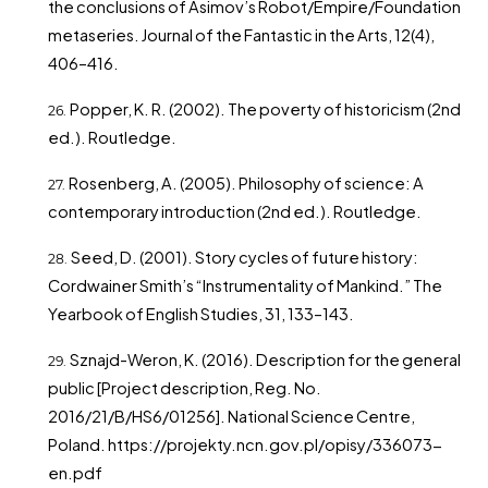
the conclusions of Asimov’s Robot/Empire/Foundation
metaseries. Journal of the Fantastic in the Arts, 12(4),
406–416.
Popper, K. R. (2002). The poverty of historicism (2nd
ed.). Routledge.
Rosenberg, A. (2005). Philosophy of science: A
contemporary introduction (2nd ed.). Routledge.
Seed, D. (2001). Story cycles of future history:
Cordwainer Smith’s “Instrumentality of Mankind.” The
Yearbook of English Studies, 31, 133–143.
Sznajd-Weron, K. (2016). Description for the general
public [Project description, Reg. No.
2016/21/B/HS6/01256]. National Science Centre,
Poland.
https://projekty.ncn.gov.pl/opisy/336073-
en.pdf