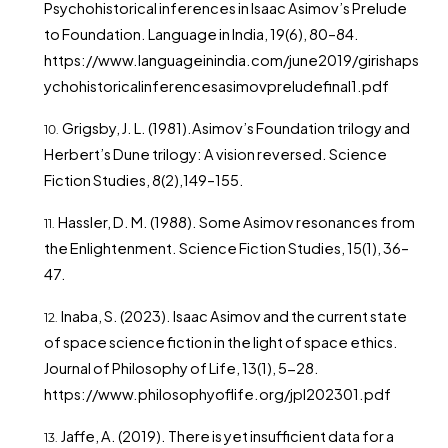
Psychohistorical inferences in Isaac Asimov’s Prelude
to Foundation. Language in India, 19(6), 80–84.
https://www.languageinindia.com/june2019/girishaps
ychohistoricalinferencesasimovpreludefinal1.pdf
Grigsby, J. L. (1981).Asimov’s Foundation trilogy and
Herbert’s Dune trilogy: A vision reversed. Science
Fiction Studies, 8(2),149–155.
Hassler, D. M. (1988). Some Asimov resonances from
the Enlightenment. Science Fiction Studies, 15(1), 36–
47.
Inaba, S. (2023). Isaac Asimov and the current state
of space science fiction in the light of space ethics.
Journal of Philosophy of Life, 13(1), 5-28.
https://www.philosophyoflife.org/jpl202301.pdf
Jaffe, A. (2019). There is yet insufficient data for a