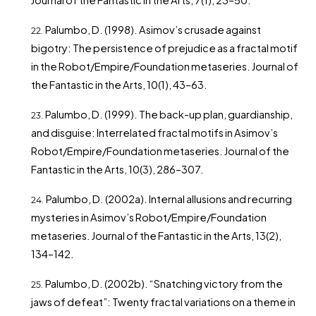
Journal of the Fantastic in the Arts, 7(1), 23–50.
Palumbo, D. (1998). Asimov’s crusade against
bigotry: The persistence of prejudice as a fractal motif
in the Robot/Empire/Foundation metaseries. Journal of
the Fantastic in the Arts, 10(1), 43–63.
Palumbo, D. (1999). The back-up plan, guardianship,
and disguise: Interrelated fractal motifs in Asimov’s
Robot/Empire/Foundation metaseries. Journal of the
Fantastic in the Arts, 10(3), 286–307.
Palumbo, D. (2002a). Internal allusions and recurring
mysteries in Asimov’s Robot/Empire/Foundation
metaseries. Journal of the Fantastic in the Arts, 13(2),
134–142.
Palumbo, D. (2002b). “Snatching victory from the
jaws of defeat”: Twenty fractal variations on a theme in