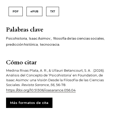
PDF
ePUB
TXT
Palabras clave
Psicohistoria
,
Isaac Asimov;
,
filosofía de las ciencias sociales
,
predicción histórica
,
tecnocracia.
Cómo citar
Medina Rivas Plata, A. R., & Ullauri Betancourt, S. A. . (2026).
Análisis del Concepto de ‘Psicohistoria’ en Foundation, de
Isaac Asimov: una Visión Desde la Filosofía de las Ciencias
Sociales.
Revista Sarance
,
56
, 56-78.
https://doi.org/10.51306/ioasarance.056.04
Más formatos de cita