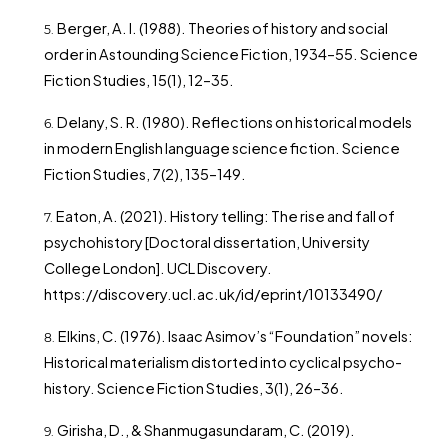
Berger, A. I. (1988). Theories of history and social
order in Astounding Science Fiction, 1934–55. Science
Fiction Studies, 15(1), 12–35.
Delany, S. R. (1980). Reflections on historical models
in modern English language science fiction. Science
Fiction Studies, 7(2), 135–149.
Eaton, A. (2021). History telling: The rise and fall of
psychohistory [Doctoral dissertation, University
College London]. UCL Discovery.
https://discovery.ucl.ac.uk/id/eprint/10133490/
Elkins, C. (1976). Isaac Asimov’s “Foundation” novels:
Historical materialism distorted into cyclical psycho-
history. Science Fiction Studies, 3(1), 26–36.
Girisha, D., & Shanmugasundaram, C. (2019).