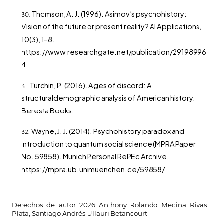
Thomson, A. J. (1996). Asimov’s psychohistory:
Vision of the future or present reality? AI Applications,
10(3), 1–8.
https://www.researchgate.net/publication/29198996
4
Turchin, P. (2016). Ages of discord: A
structuraldemographic analysis of American history.
Beresta Books.
Wayne, J. J. (2014). Psychohistory paradox and
introduction to quantum social science (MPRA Paper
No. 59858). Munich Personal RePEc Archive.
https://mpra.ub.unimuenchen.de/59858/
Derechos de autor 2026 Anthony Rolando Medina Rivas
Plata, Santiago Andrés Ullauri Betancourt