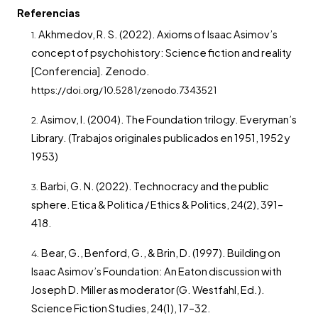
Referencias
Akhmedov, R. S. (2022). Axioms of Isaac Asimov’s
concept of psychohistory: Science fiction and reality
[Conferencia]. Zenodo.
https://doi.org/10.5281/zenodo.7343521
Asimov, I. (2004). The Foundation trilogy. Everyman’s
Library. (Trabajos originales publicados en 1951, 1952 y
1953)
Barbi, G. N. (2022). Technocracy and the public
sphere. Etica & Politica / Ethics & Politics, 24(2), 391–
418.
Bear, G., Benford, G., & Brin, D. (1997). Building on
Isaac Asimov’s Foundation: An Eaton discussion with
Joseph D. Miller as moderator (G. Westfahl, Ed.).
Science Fiction Studies, 24(1), 17–32.