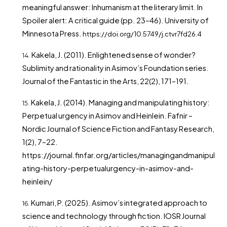
meaningful answer: Inhumanism at the literary limit. In
Spoiler alert: A critical guide (pp. 23–46). University of
Minnesota Press.
https://doi.org/10.5749/j.ctvr7fd26.4
Kakela, J. (2011). Enlightened sense of wonder?
Sublimity and rationality in Asimov’s Foundation series.
Journal of the Fantastic in the Arts, 22(2), 171–191.
Kakela, J. (2014). Managing and manipulating history:
Perpetual urgency in Asimov and Heinlein. Fafnir –
Nordic Journal of Science Fiction and Fantasy Research,
1(2), 7–22.
https://journal.finfar.org/articles/managingandmanipul
ating-history-perpetualurgency-in-asimov-and-
heinlein/
Kumari, P. (2025). Asimov’s integrated approach to
science and technology through fiction. IOSR Journal