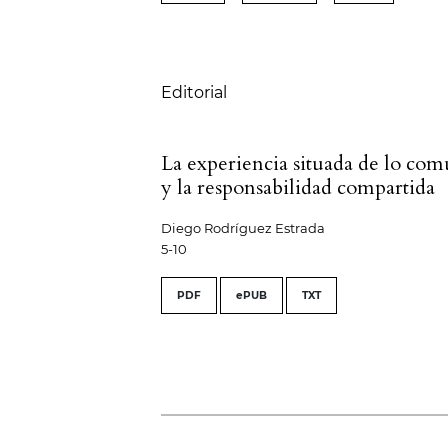
Tabla de contenidos
Editorial
La experiencia situada de lo co
y la responsabilidad compartida
Diego Rodríguez Estrada
5-10
PDF
ePUB
TXT