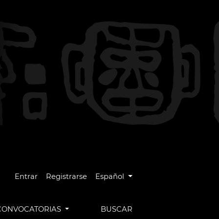
Cambiar el idioma. El idioma actual es
Entrar
Registrarse
Español
CONVOCATORIAS
BUSCAR