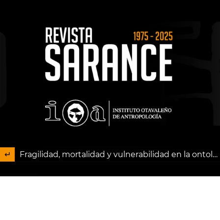
Fragilidad, mortalidad y vulnerabilidad en la ontología de la vida: Hacia una propuesta de categorías biontológicas
Descargar