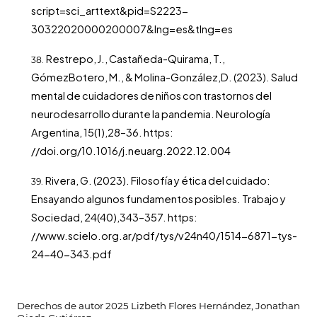
script=sci_arttext&pid=S2223-
30322020000200007&lng=es&tlng=es
Restrepo, J., Castañeda-Quirama, T.,
GómezBotero, M., & Molina-González,D. (2023). Salud
mental de cuidadores de niños con trastornos del
neurodesarrollo durante la pandemia. Neurología
Argentina, 15(1),28–36. https:
//doi.org/10.1016/j.neuarg.2022.12.004
Rivera, G. (2023). Filosofía y ética del cuidado:
Ensayando algunos fundamentos posibles. Trabajo y
Sociedad, 24(40),343–357. https:
//www.scielo.org.ar/pdf/tys/v24n40/1514-6871-tys-
24-40-343.pdf
Derechos de autor 2025 Lizbeth Flores Hernández, Jonathan