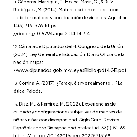
Cáceres-Manrique, F., Molina-Marín, G., & Ruíz-
Rodríguez, M. (2014). Maternidad: un proceso con
distintos matices y construcción de vínculos. Aquichan,
14(3),316–326. https:
//doi.org/10.5294/aqui.2014.14.3.4
Cámara de Diputados del H. Congreso de la Unión.
(2024). Ley General de Educación. Diario Oficial de la
Nación. https:
//www.diputados.gob.mx/LeyesBiblio/pdf/LGE.pdf
Cortina, A. (2017). ¿Para qué sirve realmente...? La
ética. Paidós.
Díaz, M., & Ramírez, M. (2022). Experiencias de
cuidado y configuraciones subjetivas de madres de
niños y niñas con discapacidad. Siglo Cero. Revista
Española sobre Discapacidad Intelectual, 53(1), 51–69.
https: //doi.org/10.14201/scero20225315169