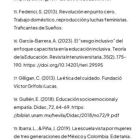
Federici, S. (2013). Revolución en punto cero.
Trabajo doméstico, reproducción y luchas feministas.
Traficantes de Sueños.
García-Barrera, A. (2023). El “sesgo inclusivo” del
enfoque capacitista en la educación inclusiva. Teoría
de la Educación. Revista Interuniversitaria, 35(2), 175–
190. https: //doi.org/10.14201/teri.29595
Gilligan, C. (2013). La ética del cuidado. Fundació
Víctor Grífols i Lucas.
Guillén, E. (2018). Educación socioemocional y
empatía. Didac, 72, 64–69. https:
//biblat.unam.mx/hevila/Didac/2018/no72/9.pdf
Ibarra, L., & Piña, J. (2019). La escuela vista por mujeres
de tres generaciones de México y Colombia. Edetania.