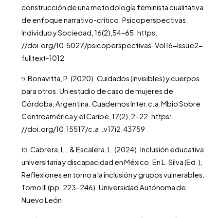
construcción de una metodología feminista cualitativa
de enfoque narrativo-crítico. Psicoperspectivas.
Individuo y Sociedad, 16(2),54–65. https:
//doi.org/10.5027/psicoperspectivas-Vol16-Issue2-
fulltext-1012
Bonavitta, P. (2020). Cuidados (invisibles) y cuerpos
para otros: Un estudio de caso de mujeres de
Córdoba, Argentina. Cuadernos Inter.c.a.Mbio Sobre
Centroamérica y el Caribe, 17(2), 2–22. https:
//doi.org/10.15517/c.a..v17i2.43759
Cabrera, L., & Escalera, L. (2024). Inclusión educativa
universitaria y discapacidad en México. En L. Silva (Ed.),
Reflexiones en torno a la inclusión y grupos vulnerables.
Tomo III (pp. 223–246). Universidad Autónoma de
Nuevo León.