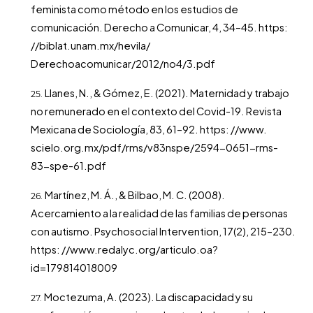
feminista como método en los estudios de
comunicación. Derecho a Comunicar, 4, 34–45. https:
//biblat.unam.mx/hevila/
Derechoacomunicar/2012/no4/3.pdf
Llanes, N., & Gómez, E. (2021). Maternidad y trabajo
no remunerado en el contexto del Covid-19. Revista
Mexicana de Sociología, 83, 61–92. https: //www.
scielo.org.mx/pdf/rms/v83nspe/2594-0651-rms-
83-spe-61.pdf
Martínez, M. Á., & Bilbao, M. C. (2008).
Acercamiento a la realidad de las familias de personas
con autismo. Psychosocial Intervention, 17(2), 215–230.
https: //www.redalyc.org/articulo.oa?
id=179814018009
Moctezuma, A. (2023). La discapacidad y su