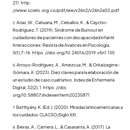
211. http:
//www.scielo.org.co/pdf/iee/v26n2/v26n2a02.pdf
Arias, W., Cahuana, M., Ceballos, K., & Caycho-
Rodríguez, T. (2019). Síndrome de Burnout en
cuidadores de pacientes con discapacidad infantil.
Interacciones: Revista de Avances en Psicología,
5(1),7–16. https: //doi.org/10.24016/2019.v5n1.135
Arroyo-Rodríguez, A., Amezcua, M., & Orkaizagirre-
Gómara, A. (2023). Diez claves para la elaboración de
un estudio de caso cualitativo. Index de Enfermería
Digital, 32(2), 1. https: //doi.
org/10.58807/indexenferm20235871
Batthyány, K. (Ed.). (2020). Miradas latinoamericanas a
los cuidados.CLACSO/Siglo XXI.
Beiras, A., Cantera, L., & Casasanta, A. (2017). La