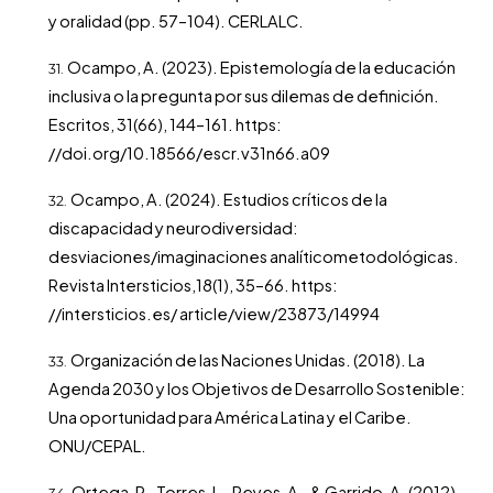
y oralidad (pp. 57–104). CERLALC.
Ocampo, A. (2023). Epistemología de la educación
inclusiva o la pregunta por sus dilemas de definición.
Escritos, 31(66), 144–161. https:
//doi.org/10.18566/escr.v31n66.a09
Ocampo, A. (2024). Estudios críticos de la
discapacidad y neurodiversidad:
desviaciones/imaginaciones analíticometodológicas.
Revista Intersticios,18(1), 35–66. https:
//intersticios.es/ article/view/23873/14994
Organización de las Naciones Unidas. (2018). La
Agenda 2030 y los Objetivos de Desarrollo Sostenible:
Una oportunidad para América Latina y el Caribe.
ONU/CEPAL.
Ortega, P., Torres, L., Reyes, A., & Garrido, A. (2012).