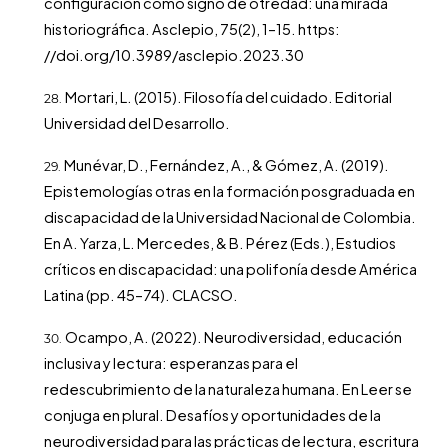
configuración como signo de otredad: una mirada
historiográfica. Asclepio, 75(2), 1–15. https:
//doi.org/10.3989/asclepio.2023.30
Mortari, L. (2015). Filosofía del cuidado. Editorial
Universidad del Desarrollo.
Munévar, D., Fernández, A., & Gómez, A. (2019).
Epistemologías otras en la formación posgraduada en
discapacidad de la Universidad Nacional de Colombia.
En A. Yarza, L. Mercedes, & B. Pérez (Eds.), Estudios
críticos en discapacidad: una polifonía desde América
Latina (pp. 45–74). CLACSO.
Ocampo, A. (2022). Neurodiversidad, educación
inclusiva y lectura: esperanzas para el
redescubrimiento de la naturaleza humana. En Leer se
conjuga en plural. Desafíos y oportunidades de la
neurodiversidad para las prácticas de lectura, escritura