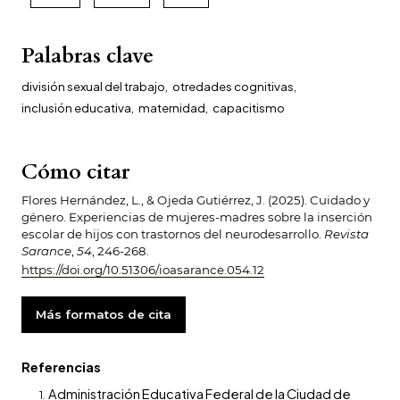
Palabras clave
división sexual del trabajo
,
otredades cognitivas
,
inclusión educativa
,
maternidad
,
capacitismo
Cómo citar
Flores Hernández, L., & Ojeda Gutiérrez, J. (2025). Cuidado y
género. Experiencias de mujeres-madres sobre la inserción
escolar de hijos con trastornos del neurodesarrollo.
Revista
Sarance
,
54
, 246-268.
https://doi.org/10.51306/ioasarance.054.12
Más formatos de cita
Referencias
Administración Educativa Federal de la Ciudad de