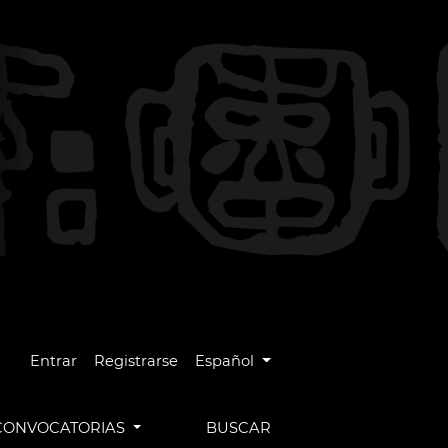
Cambiar el idioma. El idioma actual es
Entrar
Registrarse
Español
CONVOCATORIAS
BUSCAR