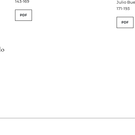
143-169
Julio Bu
171-193
PDF
PDF
lo