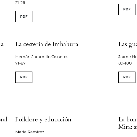
21-26
PDF
PDF
na
La cestería de Imbabura
Las gu
Hernán Jaramillo Cisneros
Jaime He
71-87
89-100
PDF
PDF
oral
Folklore y educación
La bom
Mira: 
María Ramírez