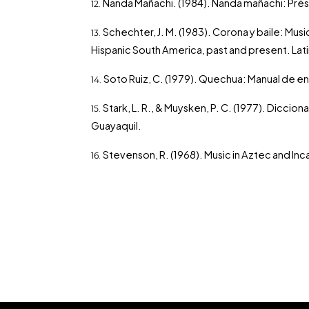
Ñanda Mañachi. (1984). Ñanda mañachi: Prést
Schechter, J. M. (1983). Corona y baile: Musi
Hispanic South America, past and present. Lat
Soto Ruiz, C. (1979). Quechua: Manual de e
Stark, L. R., & Muysken, P. C. (1977). Dicc
Guayaquil.
Stevenson, R. (1968). Music in Aztec and Inca 