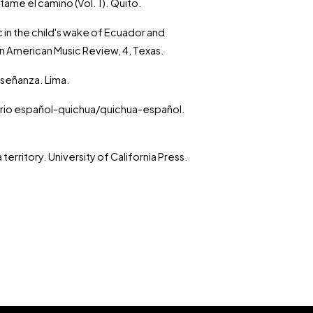
ame el camino (Vol. 1). Quito.
c in the child's wake of Ecuador and
in American Music Review, 4, Texas.
nseñanza. Lima.
ionario español-quichua/quichua-español.
territory. University of California Press.