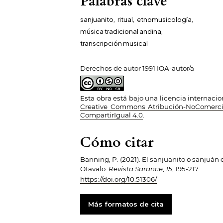
Palabras clave
sanjuanito
,
ritual
,
etnomusicología
,
música tradicional andina
,
transcripción musical
Derechos de autor 1991 IOA-autor/a
Esta obra está bajo una licencia internacio
Creative Commons Atribución-NoComerci
CompartirIgual 4.0
.
Cómo citar
Banning, P. (2021). El sanjuanito o sanjuán 
Otavalo.
Revista Sarance
,
15
, 195-217.
https://doi.org/10.51306/
Más formatos de cita