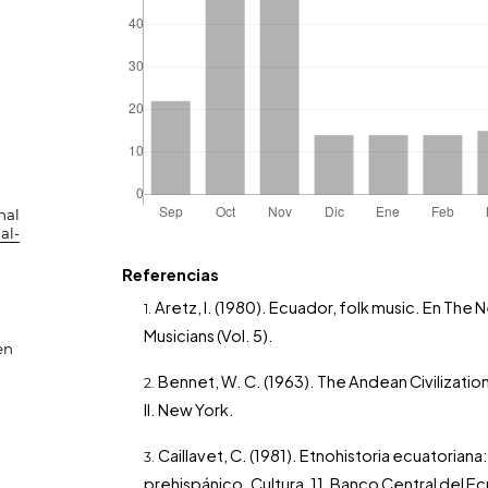
nal
al-
Referencias
Aretz, I. (1980). Ecuador, folk music. En The
Musicians (Vol. 5).
en
Bennet, W. C. (1963). The Andean Civilizati
II. New York.
Caillavet, C. (1981). Etnohistoria ecuatorian
prehispánico. Cultura, 11, Banco Central del E