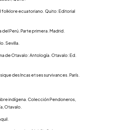
 folklore ecuatoriano. Quito: Editorial
ca del Perú. Parte primera. Madrid.
o. Sevilla.
alma de Otavalo: Antología. Otavalo: Ed.
usique des Incas et ses survivances. París.
gambre indígena. Colección Pendoneros,
ía, Otavalo.
quil.