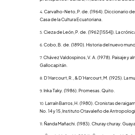
Carvalho-Neto, P. de. (1964). Diccionario del
Casa de la Cultura Ecuatoriana.
Cieza de León, P. de. (1962 [1554]). La cróni
Cobo, B. de. (1890). Historia del nuevo mund
Chávez Valdospinos, V. A. (1978). Paisaje y 
Gallocapitán.
D’Harcourt, R., & D’Harcourt, M. (1925). La m
Inka Taky. (1986). Promesas. Quito.
Larraín Barros, H. (1980). Cronistas de rai
No. 14 y 15, Instituto Otavaleño de Antropolog
Ñanda Mañachi. (1983). Churay churay. Guaya