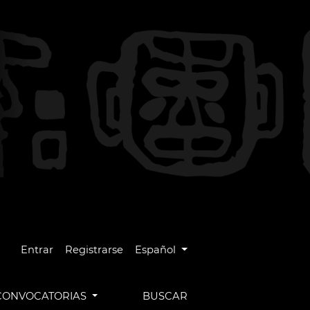
Cambiar el idioma. El idioma actual es
Entrar
Registrarse
Español
CONVOCATORIAS
BUSCAR