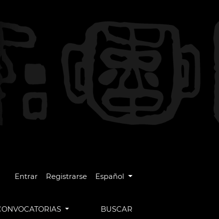
Cambiar el idioma. El idioma actual es
Entrar
Registrarse
Español
CONVOCATORIAS
BUSCAR