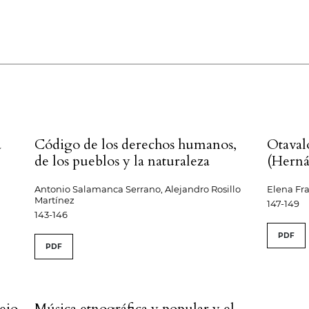
a
Código de los derechos humanos,
Otavalo
de los pueblos y la naturaleza
(Herná
Antonio Salamanca Serrano, Alejandro Rosillo
Elena Fr
Martínez
147-149
143-146
PDF
PDF
cejo
Música etnográfica y popular y el