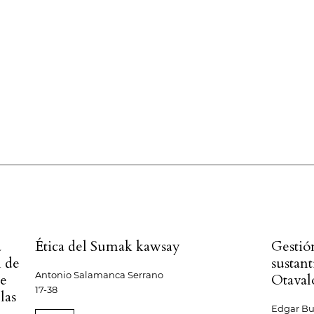
a
Ética del Sumak kawsay
Gestió
n de
sustant
Antonio Salamanca Serrano
de
Otaval
17-38
las
Edgar B