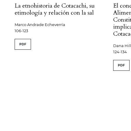
La etnohistoria de Cotacachi, su
El con
etimología y relación con la sal
Aliment
Consti
Marco Andrade Echeverría
implic
106-123
Cotaca
PDF
Dana Hil
124-134
PDF
s