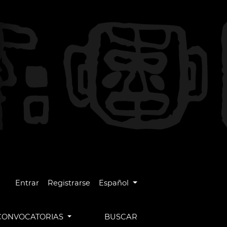
Cambiar el idioma. El idioma actual es
Entrar
Registrarse
Español
CONVOCATORIAS
BUSCAR