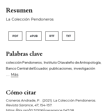
Resumen
La Colección Pendoneros
PDF
ePUB
RTF
TXT
Palabras clave
colección Pendoneros
,
Instituto Otavaleño de Antropología
,
Banco Central del Ecuador
,
publicaciones
,
investigación
...
Más
Cómo citar
Cisneros Andrade, P. . (2021). La Colección Pendoneros.
Revista Sarance
,
47
, 154-157.
https://doi.org/10.51306/ioasarance.047.08