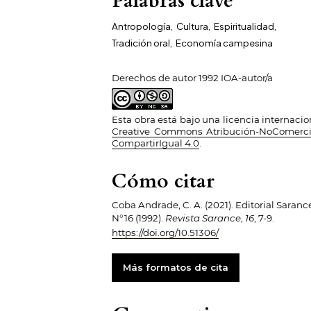
Palabras clave
Antropología
,
Cultura
,
Espiritualidad
,
Tradición oral
,
Economía campesina
Derechos de autor 1992 IOA-autor/a
Esta obra está bajo una licencia internacio
Creative Commons Atribución-NoComerci
CompartirIgual 4.0
.
Cómo citar
Coba Andrade, C. A. (2021). Editorial Saranc
N°16 (1992).
Revista Sarance
,
16
, 7-9.
https://doi.org/10.51306/
Más formatos de cita