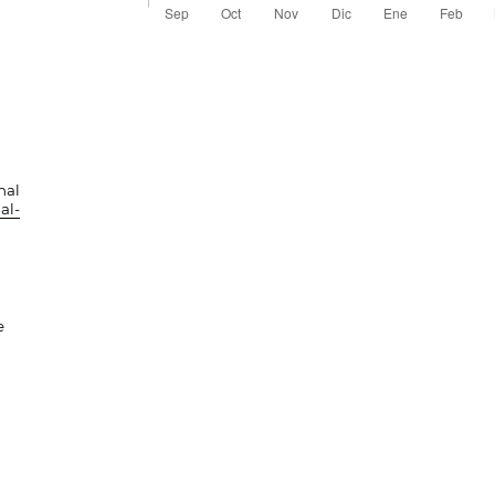
nal
al-
e