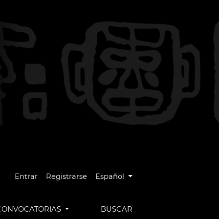
Cambiar el idioma. El idioma actual es
Entrar
Registrarse
Español
CONVOCATORIAS
BUSCAR