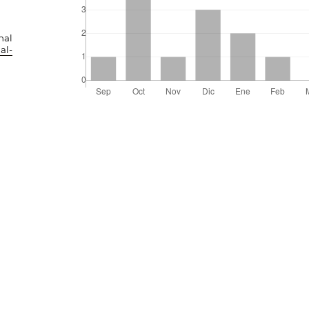
nal
al-