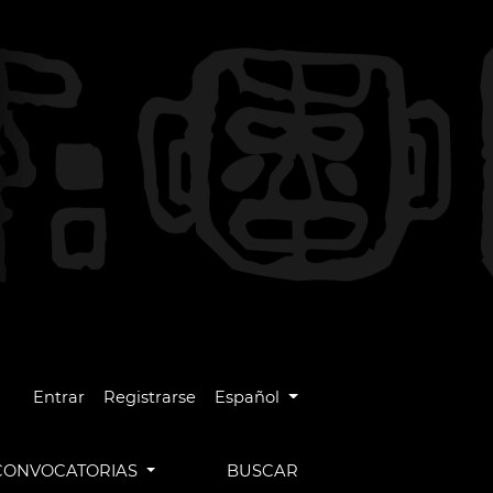
Cambiar el idioma. El idioma actual es
Entrar
Registrarse
Español
CONVOCATORIAS
BUSCAR