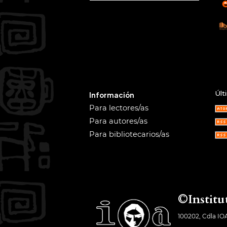
Últ
Información
Para lectores/as
Para autores/as
Para bibliotecarios/as
©Institu
100202, Cdla IO