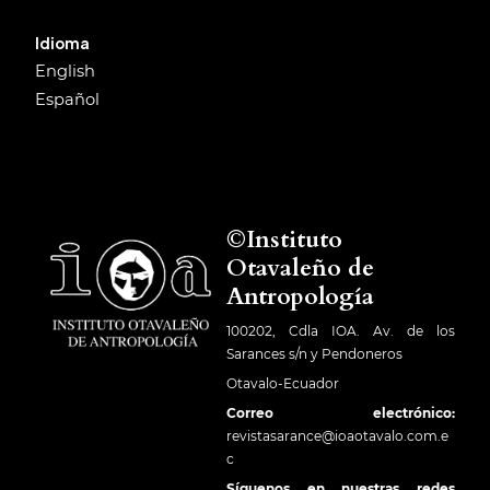
Idioma
English
Español
©Instituto
Otavaleño de
Antropología
100202, Cdla IOA. Av. de los
Sarances s/n y Pendoneros
Otavalo-Ecuador
Correo electrónico:
revistasarance@ioaotavalo.com.e
c
Síguenos en nuestras redes