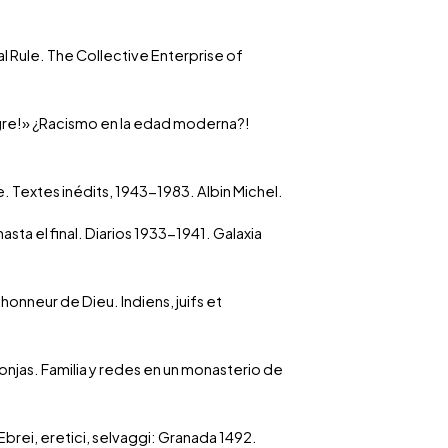
al Rule. The Collective Enterprise of
ngre!» ¿Racismo en la edad moderna?!
ce. Textes inédits, 1943-1983. Albin Michel.
sta el final. Diarios 1933-1941. Galaxia
’honneur de Dieu. Indiens, juifs et
 monjas. Familia y redes en un monasterio de
. Ebrei, eretici, selvaggi: Granada 1492.