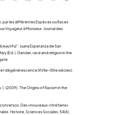
rre, par les différentes Espèces ou Races
ux Voyageur à Monsieur. Journal des
 am beautiful”: Juana Esperanza de San
fary (Ed.), Gender, race and religion in the
hgate.
 et dégénérescence (XVIIe–XIXe siècles).
ds.). (2009). The Origins of Racism in the
des conversos. Des «nouveaux-chrétiens»
ales. Histoire, Sciences Sociales, 54(4),