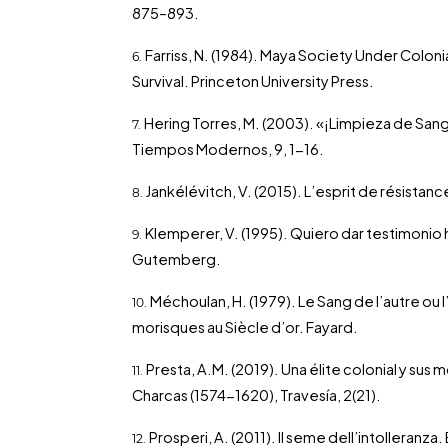
875–893.
Farriss, N. (1984). Maya Society Under Coloni
Survival. Princeton University Press.
Hering Torres, M. (2003). «¡Limpieza de Sa
Tiempos Modernos, 9, 1-16.
Jankélévitch, V. (2015). L’esprit de résistan
Klemperer, V. (1995). Quiero dar testimonio ha
Gutemberg.
Méchoulan, H. (1979). Le Sang de l’autre ou l
morisques au Siècle d’or. Fayard.
Presta, A.M. (2019). Una élite colonial y sus
Charcas (1574-1620), Travesía, 2(21).
Prosperi, A. (2011). Il seme dell’intolleranza