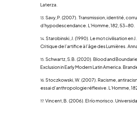
Laterza.
Savy, P. (2007). Transmission, identité, corru
d’hypodescendance. L’Homme, 182, 53-80.
Starobinski, J. (1990). Le mot civilisation en
Critique de l’artifice à l’âge des Lumières. Ann
Schwartz, S.B. (2020). Blood and Boundaries
Exclusion in Early Modern Latin America. Brande
Stoczkowski, W. (2007). Racisme, antiracis
essai d’anthropologie réflexive. L’Homme, 182
Vincent, B. (2006). El río morisco. Universi