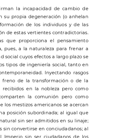
afirman la incapacidad de cambio de
n su propia degeneración (o anhelan
formación de los individuos y de las
n de estas vertientes contradictorias.
as que proporciona el pensamiento
a, pues, a la naturaleza para frenar a
d social cuyos efectos a largo plazo se
tipos de ingeniería social, tanto en
contemporaneidad. Inyectando rasgos
n freno de la transformación o de la
on recibidos en la nobleza pero como
s comparten la comunión pero como
e los mestizos americanos se acercan
na posición subordinada; al igual que
tural sin ser admitidos en su linaje;
os sin convertirse en conciudadanos; al
el Imperio sin ser ciudadanos de los