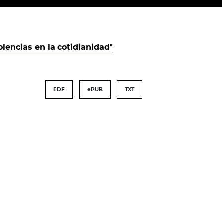
olencias en la cotidianidad"
PDF
ePUB
TXT