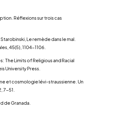
ption. Réflexions sur trois cas
 J. Starobinski, Le remède dans le mal.
ales, 45(5), 1104-1106.
: The Limits of Religious and Racial
is University Press.
me et cosmologie lévi-straussienne. Un
, 7-51.
dad de Granada.