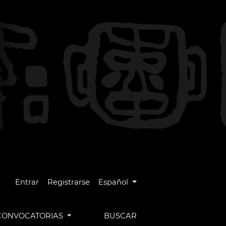
Cambiar el idioma. El idioma actual es
Entrar
Registrarse
Español
CONVOCATORIAS
BUSCAR