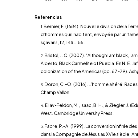
Referencias
Bernier, F. (1684). Nouvelle division de la Te
d’hommes qui l’habitent, envoyée par un fame
sçavans, 12, 148-155.
Bristol, J. C. (2007). “Although I am black, I
Alberto, Black Carmelite of Puebla. En N. E. Jaf
colonization of the Americas (pp. 67–79). As
Doron, C.-O. (2016). L’homme altéré: Races
Champ Vallon.
Eliav-Feldon, M., Isaac, B. H., & Ziegler, J. (E
West. Cambridge University Press.
Fabre, P.-A. (1999). La conversion infinie 
dans la Compagnie de Jésus au XVIe siècle. Ann