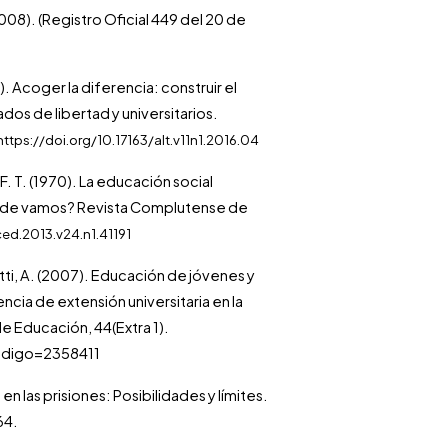
008). (Registro Oficial 449 del 20 de
). Acoger la diferencia: construir el
dos de libertad y universitarios.
https://doi.org/10.17163/alt.v11n1.2016.04
F. T. (1970). La educación social
ónde vamos? Revista Complutense de
ced.2013.v24.n1.41191
gutti, A. (2007). Educación de jóvenes y
cia de extensión universitaria en la
e Educación, 44(Extra 1).
?codigo=2358411
n las prisiones: Posibilidades y límites.
64.