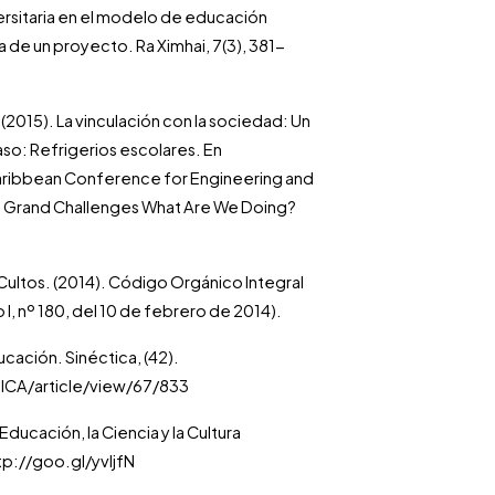
iversitaria en el modelo de educación
a de un proyecto. Ra Ximhai, 7(3), 381-
(2015). La vinculación con la sociedad: Un
aso: Refrigerios escolares. En
Caribbean Conference for Engineering and
e Grand Challenges What Are We Doing?
Cultos. (2014). Código Orgánico Integral
 I, nº 180, del 10 de febrero de 2014).
cación. Sinéctica, (42).
TICA/article/view/67/833
ducación, la Ciencia y la Cultura
tp://goo.gl/yvljfN