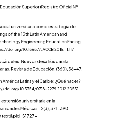
Educación Superior (Registro Oficial Nº
 social universitaria como estrategia de
ngs of the 13th Latin American and
echnology Engineering Education Facing
ps://doi.org/10.18687/LACCEI2015.1.1.117
las cárceles: Nuevos desafíos para la
iarias. Revista de Educación, (360), 36-47.
en América Latina y el Caribe: ¿Qué hacer?
s://doi.org/10.5354/0718-2279.2012.20551
extensión universitaria en la
Humanidades Médicas, 12(3), 371-390.
arttext&pid=S1727-