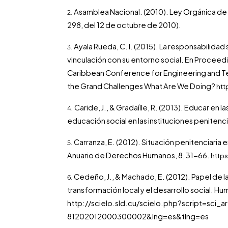
Asamblea Nacional. (2010). Ley Orgánica de 
298, del 12 de octubre de 2010).
Ayala Rueda, C. I. (2015). La responsabilidad
vinculación con su entorno social. En Proceedi
Caribbean Conference for Engineering and T
the Grand Challenges What Are We Doing?
htt
Caride, J., & Gradaílle, R. (2013). Educar en 
educación social en las instituciones penitenc
Carranza, E. (2012). Situación penitenciaria 
Anuario de Derechos Humanos, 8, 31-66.
http
Cedeño, J., & Machado, E. (2012). Papel de la 
transformación local y el desarrollo social. 
http://scielo.sld.cu/scielo.php?script=sci_
81202012000300002&lng=es&tlng=es