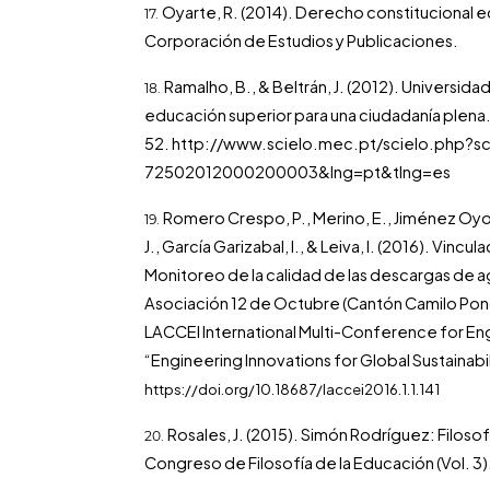
Oyarte, R. (2014). Derecho constitucional 
Corporación de Estudios y Publicaciones.
Ramalho, B., & Beltrán, J. (2012). Universida
educación superior para una ciudadanía plena.
52.
http://www.scielo.mec.pt/scielo.php?sc
72502012000200003&lng=pt&tlng=es
Romero Crespo, P., Merino, E., Jiménez Oyola
J., García Garizabal, I., & Leiva, I. (2016). Vin
Monitoreo de la calidad de las descargas de ag
Asociación 12 de Octubre (Cantón Camilo Ponc
LACCEI International Multi-Conference for En
“Engineering Innovations for Global Sustainabil
https://doi.org/10.18687/laccei2016.1.1.141
Rosales, J. (2015). Simón Rodríguez: Filosof
Congreso de Filosofía de la Educación (Vol. 3)