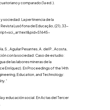
ecuatoriano y comparado (1a ed.).
d y sociedad: La pertinencia de la
 Revista Lusófona de Educação, (21), 33-
ript=sci_arttext&pid=S1645-
, S., Aguilar Pesantes, A. del P., Acosta,
culación con la sociedad: Caso de estudio:
ua de las labores mineras de la
e Enríquez). En Proceedings of the 14th
gineering, Education, and Technology:
ity.”
ía y educación social. En Actas del Tercer
.