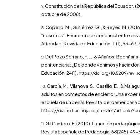
Constitución de la República del Ecuador. (2
octubre de 2008).
Copello, M., Gutiérrez, G., & Reyes, M. (2016
“nosotros”. Encuentro experiencial entre priva
Alteridad. Revista de Educación, 11(1), 53-63.
Del Pozo Serrano, F. J., & Añaños-Bedriñana, 
penitenciaria: ¿De dónde venimos y hacia d
Educación, 24(1).
https://doi.org/10.5209/rev_r
García, M., Vilanova, S., Castillo, E., & Mala
adultos en contextos de encierro: Una experien
escuela de un penal. Revista Iberoamericana d
https://dialnet.unirioja.es/servlet/articulo
Gil Cantero, F. (2010). La acción pedagógica e
Revista Española de Pedagogía, 68(245), 49-