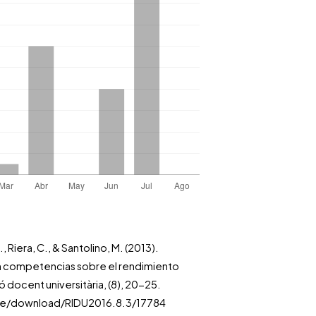
., Riera, C., & Santolino, M. (2013).
en competencias sobre el rendimiento
 docent universitària, (8), 20-25.
icle/download/RIDU2016.8.3/17784