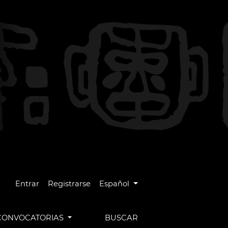
Cambiar el idioma. El idioma actual es
Entrar
Registrarse
Español
CONVOCATORIAS
BUSCAR