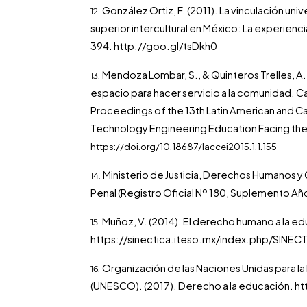
González Ortiz, F. (2011). La vinculación un
superior intercultural en México: La experienci
394.
http://goo.gl/tsDkh0
Mendoza Lombar, S., & Quinteros Trelles, A. 
espacio para hacer servicio a la comunidad. C
Proceedings of the 13th Latin American and 
Technology Engineering Education Facing th
https://doi.org/10.18687/laccei2015.1.1.155
Ministerio de Justicia, Derechos Humanos y 
Penal (Registro Oficial Nº 180, Suplemento Año
Muñoz, V. (2014). El derecho humano a la edu
https://sinectica.iteso.mx/index.php/SINEC
Organización de las Naciones Unidas para la E
(UNESCO). (2017). Derecho a la educación.
ht