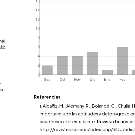
nal
al-
n:
nce
,
Referencias
Alcañiz, M., Alemany, R., Bolancé, C., Chuliá, H
Importancia de las actitudes y del progreso 
académico del estudiante. Revista d’innovació
http://revistes.ub.edu/index.php/RIDU/art