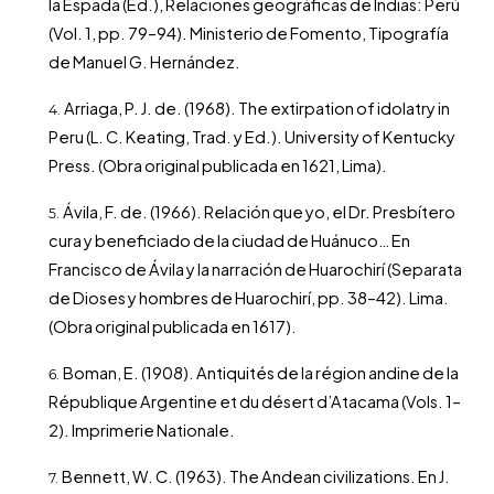
la Espada (Ed.), Relaciones geográficas de Indias: Perú
(Vol. 1, pp. 79–94). Ministerio de Fomento, Tipografía
de Manuel G. Hernández.
Arriaga, P. J. de. (1968). The extirpation of idolatry in
Peru (L. C. Keating, Trad. y Ed.). University of Kentucky
Press. (Obra original publicada en 1621, Lima).
Ávila, F. de. (1966). Relación que yo, el Dr. Presbítero
cura y beneficiado de la ciudad de Huánuco… En
Francisco de Ávila y la narración de Huarochirí (Separata
de Dioses y hombres de Huarochirí, pp. 38–42). Lima.
(Obra original publicada en 1617).
Boman, E. (1908). Antiquités de la région andine de la
République Argentine et du désert d’Atacama (Vols. 1–
2). Imprimerie Nationale.
Bennett, W. C. (1963). The Andean civilizations. En J.