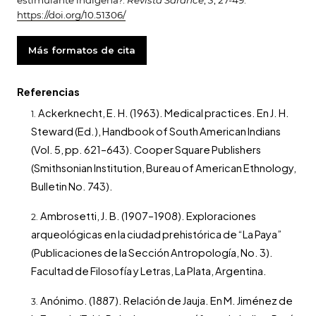
estimulante indígena?.
Revista Sarance
,
3
, 27-49.
https://doi.org/10.51306/
Más formatos de cita
Referencias
Ackerknecht, E. H. (1963). Medical practices. En J. H.
Steward (Ed.), Handbook of South American Indians
(Vol. 5, pp. 621–643). Cooper Square Publishers
(Smithsonian Institution, Bureau of American Ethnology,
Bulletin No. 743).
Ambrosetti, J. B. (1907–1908). Exploraciones
arqueológicas en la ciudad prehistórica de “La Paya”
(Publicaciones de la Sección Antropología, No. 3).
Facultad de Filosofía y Letras, La Plata, Argentina.
Anónimo. (1887). Relación de Jauja. En M. Jiménez de