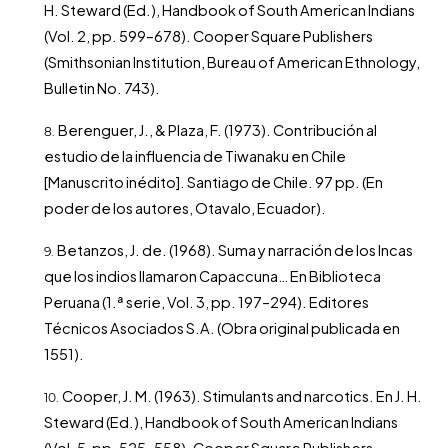
H. Steward (Ed.), Handbook of South American Indians
(Vol. 2, pp. 599–678). Cooper Square Publishers
(Smithsonian Institution, Bureau of American Ethnology,
Bulletin No. 743).
Berenguer, J., & Plaza, F. (1973). Contribución al
estudio de la influencia de Tiwanaku en Chile
[Manuscrito inédito]. Santiago de Chile. 97 pp. (En
poder de los autores, Otavalo, Ecuador).
Betanzos, J. de. (1968). Suma y narración de los Incas
que los indios llamaron Capaccuna… En Biblioteca
Peruana (1.ª serie, Vol. 3, pp. 197–294). Editores
Técnicos Asociados S.A. (Obra original publicada en
1551).
Cooper, J. M. (1963). Stimulants and narcotics. En J. H.
Steward (Ed.), Handbook of South American Indians