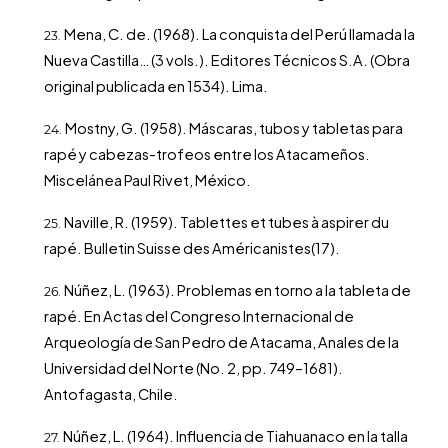
Mena, C. de. (1968). La conquista del Perú llamada la
Nueva Castilla… (3 vols.). Editores Técnicos S.A. (Obra
original publicada en 1534). Lima.
Mostny, G. (1958). Máscaras, tubos y tabletas para
rapé y cabezas-trofeos entre los Atacameños.
Miscelánea Paul Rivet, México.
Naville, R. (1959). Tablettes et tubes à aspirer du
rapé. Bulletin Suisse des Américanistes(17).
Núñez, L. (1963). Problemas en torno a la tableta de
rapé. En Actas del Congreso Internacional de
Arqueología de San Pedro de Atacama, Anales de la
Universidad del Norte (No. 2, pp. 749–1681).
Antofagasta, Chile.
Núñez, L. (1964). Influencia de Tiahuanaco en la talla