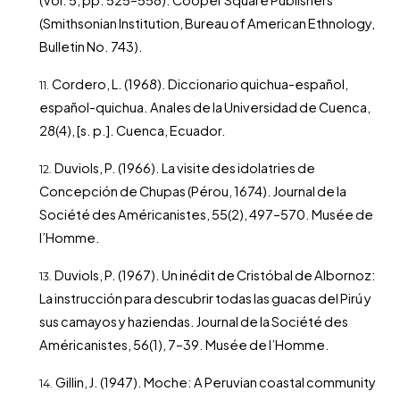
(Vol. 5, pp. 525–558). Cooper Square Publishers
(Smithsonian Institution, Bureau of American Ethnology,
Bulletin No. 743).
Cordero, L. (1968). Diccionario quichua-español,
español-quichua. Anales de la Universidad de Cuenca,
28(4), [s. p.]. Cuenca, Ecuador.
Duviols, P. (1966). La visite des idolatries de
Concepción de Chupas (Pérou, 1674). Journal de la
Société des Américanistes, 55(2), 497–570. Musée de
l’Homme.
Duviols, P. (1967). Un inédit de Cristóbal de Albornoz:
La instrucción para descubrir todas las guacas del Pirú y
sus camayos y haziendas. Journal de la Société des
Américanistes, 56(1), 7–39. Musée de l’Homme.
Gillin, J. (1947). Moche: A Peruvian coastal community