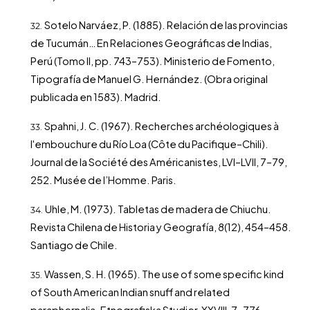
Sotelo Narváez, P. (1885). Relación de las provincias
de Tucumán… En Relaciones Geográficas de Indias,
Perú (Tomo II, pp. 743–753). Ministerio de Fomento,
Tipografía de Manuel G. Hernández. (Obra original
publicada en 1583). Madrid.
Spahni, J. C. (1967). Recherches archéologiques à
l'embouchure du Río Loa (Côte du Pacifique–Chili).
Journal de la Société des Américanistes, LVI–LVII, 7–79,
252. Musée de l’Homme. Paris.
Uhle, M. (1973). Tabletas de madera de Chiuchu.
Revista Chilena de Historia y Geografía, 8(12), 454–458.
Santiago de Chile.
Wassen, S. H. (1965). The use of some specific kind
of South American Indian snuff and related