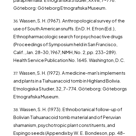
paraphernalia. Etnografiska Studier, XXVIII, 7–776.
Göteborg: Göteborg Etnografiska Museum.
Wassen, S. H. (1967). Anthropological survey of the
use of South American snuffs. En D. H. Efron (Ed.),
Ethnopharmacologic search for psychoactive drugs
(Proceedings of Symposium held in San Francisco,
Calif., Jan. 28–30, 1967, NIMH, No. 2, pp. 233–289).
Health Service Publication No. 1645. Washington, D.C.
Wassen, S. H. (1972). A medicine-man's implements
and plants in a Tiahuanacoid tomb in Highland Bolivia.
Etnologiska Studier, 32, 7–774. Göteborg: Göteborgs
Etnografiska Museum.
Wassen, S. H. (1973). Ethnobotanical follow-up of
Bolivian Tiahuanacoid tomb material and of Peruvian
shamanism, psychotropic plant constituents, and
Espingo seeds (Appendix by W. E. Bondeson, pp. 48–