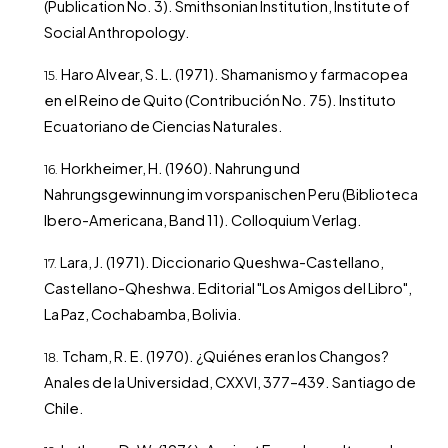
(Publication No. 3). Smithsonian Institution, Institute of
Social Anthropology.
Haro Alvear, S. L. (1971). Shamanismo y farmacopea
en el Reino de Quito (Contribución No. 75). Instituto
Ecuatoriano de Ciencias Naturales.
Horkheimer, H. (1960). Nahrung und
Nahrungsgewinnung im vorspanischen Peru (Biblioteca
Ibero-Americana, Band 11). Colloquium Verlag.
Lara, J. (1971). Diccionario Queshwa-Castellano,
Castellano-Qheshwa. Editorial "Los Amigos del Libro",
La Paz, Cochabamba, Bolivia.
Tcham, R. E. (1970). ¿Quiénes eran los Changos?
Anales de la Universidad, CXXVI, 377–439. Santiago de
Chile.