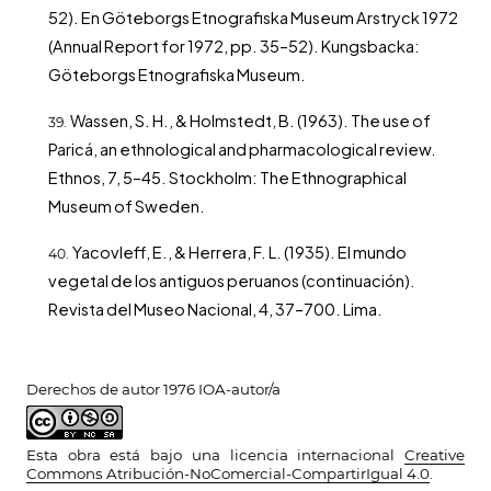
52). En Göteborgs Etnografiska Museum Arstryck 1972
(Annual Report for 1972, pp. 35–52). Kungsbacka:
Göteborgs Etnografiska Museum.
Wassen, S. H., & Holmstedt, B. (1963). The use of
Paricá, an ethnological and pharmacological review.
Ethnos, 7, 5–45. Stockholm: The Ethnographical
Museum of Sweden.
Yacovleff, E., & Herrera, F. L. (1935). El mundo
vegetal de los antiguos peruanos (continuación).
Revista del Museo Nacional, 4, 37–700. Lima.
Derechos de autor 1976 IOA-autor/a
Esta obra está bajo una licencia internacional
Creative
Commons Atribución-NoComercial-CompartirIgual 4.0
.