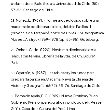
de la madera. Boletín de la Universidad de Chile, (50),
57–56. Santiago de Chile.
Núñez, L. (1969). Informe arqueológico sobre una
muestra de posible narcótico, del sitio Patillos-1
(provincia de Tarapacá, norte de Chile). En Etnografiska
Museet, Arstryck 1969–1978 (pp. 83–95). Göteborg.
Ochoa, C. de. (1920). Novísimo diccionario de la
lengua castellana. Librería de la Vda. de Ch. Bouret.
París.
Oyarzún, A. (1937). Las tabletas y los tubos para
preparar la paricá en Atacama. Revista Chilena de
Historia y Geografía, 68(72), 68–76. Santiago de Chile.
Poma de Ayala, F. G. (1969). Nueva Crónica y Buen
Gobierno (Versión paleográfica y prólogo de F. Pease
G. Y.). Casa de la Cultura del Perú. Lima.