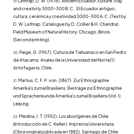
Lathrap, D. W. (1976). Ancient Ecuador, culture, clay
and creativity 3000–300 B.C.: El Ecuador antiguo,
cultura, cerámica y creatividad 3000–300 A.C. (Text by
D. W. Lathrap; Catalogue by D. Collier & H. Chandra).
Field Museum of Natural History, Chicago, Illinois.
(Second printing).
Paige, G. (1967). Cultura de Tiahuanaco en San Pedro
de Atacama. Anales de la Universidad del Norte(1).
Antofagasta, Chile.
Martius, C. F. P. von. (1867). Zur Ethnographie
Amerika's zumal Brasiliens: Beiträge zur Ethnographie
und Sprachenkunde Amerika's zumal Brasiliens (Vol. I).
Leipzig.
Medina, J. T. (1952). Los aborígenes de Chile
(Introducción de C. Keller). Imprenta Universitaria.
(Obra original publicada en 1882). Santiago de Chile.