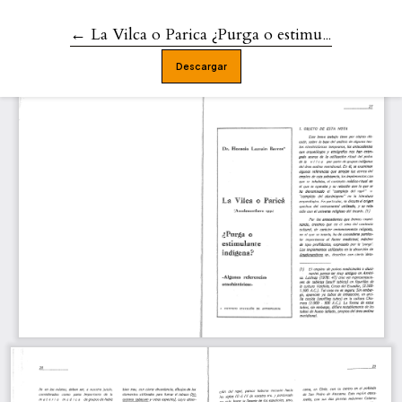
←
Volver a los detalles del artículo
La Vilca o Parica ¿Purga o estimulante indígena?
Descargar