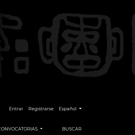
Cambiar el idioma. El idioma actual es
Entrar
Registrarse
Español
CONVOCATORIAS
BUSCAR