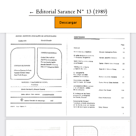
←
Volver a los detalles del artículo
Editorial Sarance N° 13 (1989)
Descargar