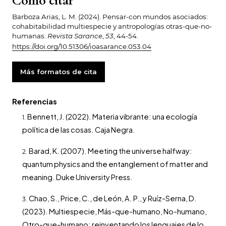
Cómo citar
Barboza Arias, L. M. (2024). Pensar-con mundos asociados:
cohabitabilidad multiespecie y antropologías otras-que-no-
humanas.
Revista Sarance
,
53
, 44-54.
https://doi.org/10.51306/ioasarance.053.04
Más formatos de cita
Referencias
Bennett, J. (2022). Materia vibrante: una ecología
política de las cosas. Caja Negra.
Barad, K. (2007). Meeting the universe halfway:
quantum physics and the entanglement of matter and
meaning. Duke University Press.
Chao, S., Price, C., de León, A. P., y Ruíz-Serna, D.
(2023). Multiespecie, Más-que-humano, No-humano,
Otro-que-humano: reinventando los lenguajes de lo