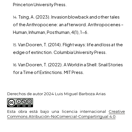
Princeton University Press.
Tsing, A. (2023). Invasion blowback and other tales
of the Anthropocene: an afterword. Anthropocenes –
Human, Inhuman, Posthuman, 4(1), 1-6.
Van Dooren, T. (2014). Flight ways: life and loss at the
edge of extinction. Columbia University Press.
Van Dooren, T. (2022). A World in a Shell: Snail Stories
for a Time of Extinctions. MIT Press.
Derechos de autor 2024 Luis Miguel Barboza Arias
Esta obra está bajo una licencia internacional
Creative
Commons Atribución-NoComercial-CompartirIgual 4.0
.