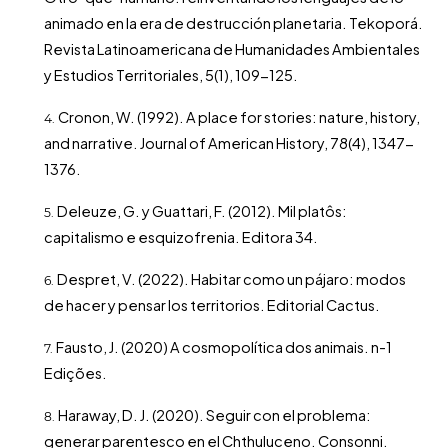
animado en la era de destrucción planetaria. Tekoporá.
Revista Latinoamericana de Humanidades Ambientales
y Estudios Territoriales, 5(1), 109-125.
Cronon, W. (1992). A place for stories: nature, history,
and narrative. Journal of American History, 78(4), 1347-
1376.
Deleuze, G. y Guattari, F. (2012). Mil platôs:
capitalismo e esquizofrenia. Editora 34.
Despret, V. (2022). Habitar como un pájaro: modos
de hacer y pensar los territorios. Editorial Cactus.
Fausto, J. (2020) A cosmopolítica dos animais. n-1
Edições.
Haraway, D. J. (2020). Seguir con el problema:
generar parentesco en el Chthuluceno. Consonni.