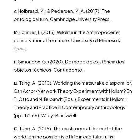
Holbraad, M.; & Pedersen, M. A. (2017). The
ontological turn. Cambridge University Press.
Lorimer, J. (2015). Wildlife in the Anthropocene:
conservation after nature. University of Minnesota
Press.
Simondon, G. (2020). Do modo de existência dos
objetos técnicos. Contraponto.
Tsing, A. (2010). Worlding the matsutake diaspora: or,
Can Actor-Network Theory Experiment with Holism? En
T. Otto and N. Bubandt (Eds.), Experiments in Holism:
Theory and Practice in Contemporary Anthropology
(pp. 47-66). Wiley-Blackwell.
Tsing, A. (2015). The mushroom at the end of the
world: on the possibility of life in capitalist ruins.