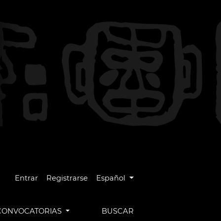
Cambiar el idioma. El idioma actual es
Entrar
Registrarse
Español
CONVOCATORIAS
BUSCAR