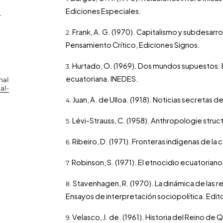
Ediciones Especiales.
,
Frank, A. G. (1970). Capitalismo y subdesarro
Pensamiento Crítico, Ediciones Signos.
Hurtado, O. (1969). Dos mundos supuestos: 
ecuatoriana. INEDES.
nal
al-
Juan, A. de Ulloa. (1918). Noticias secretas 
Lévi-Strauss, C. (1958). Anthropologie structu
Ribeiro, D. (1971). Fronteras indígenas de la c
Robinson, S. (1971). El etnocidio ecuatorian
Stavenhagen, R. (1970). La dinámica de las r
Ensayos de interpretación sociopolítica. Editor
Velasco, J. de. (1961). Historia del Reino de 