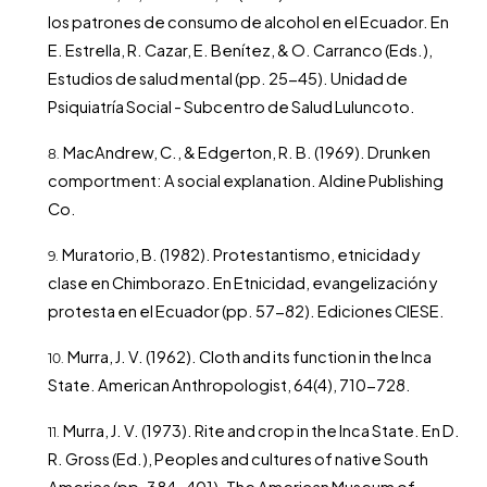
los patrones de consumo de alcohol en el Ecuador. En
E. Estrella, R. Cazar, E. Benítez, & O. Carranco (Eds.),
Estudios de salud mental (pp. 25-45). Unidad de
Psiquiatría Social - Subcentro de Salud Luluncoto.
MacAndrew, C., & Edgerton, R. B. (1969). Drunken
comportment: A social explanation. Aldine Publishing
Co.
Muratorio, B. (1982). Protestantismo, etnicidad y
clase en Chimborazo. En Etnicidad, evangelización y
protesta en el Ecuador (pp. 57-82). Ediciones CIESE.
Murra, J. V. (1962). Cloth and its function in the Inca
State. American Anthropologist, 64(4), 710-728.
Murra, J. V. (1973). Rite and crop in the Inca State. En D.
R. Gross (Ed.), Peoples and cultures of native South
America (pp. 384-401). The American Museum of