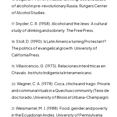
of alcohol in pre-revolutionary Russia. Rutgers Center
of Alcohol Studies.
Snyder, C. R. (1958). Alcohol and the Jews: A cultural
study of drinking and sobriety. The Free Press.
Stoll, D. (1990). Is Latin America turning Protestant?:
The politics of evangelical growth. University of
California Press.
Villavicencio, G. (1973). Relaciones interétnicas en
Otavalo. Instituto Indigenista Interamericano.
Wagner, C. A. (1978). Coca, chicha and trago: Private
and communal rituals in a Quechua community (Tesis de
doctorado, University of Illinois at Urbana-Champaign).
Weismantel, M. J. (1988). Food, gender and poverty
in the Ecuadorian Andes. University of Pennsylvania