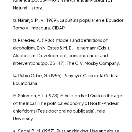
Natural History.
Naranjo, M. V. (1989). La cultura popular en el Ecuador:
Tomo V: Imbabura. CIDAP.
Paredes, A. (1986). Models and definitions of
alcoholism. En N. Estes & M. E. Heinemann (Eds.),
Alcoholism: Development, consequences and
interventions (pp. 33-47). The C.V. Mosby Company.
Rubio Orbe, G. (1956). Punyayo. Casa de la Cultura
Ecuatoriana.
Salomon, F. L. (1978). Ethnic lords of Quito in the age
of the Incas: The political economy of North-Andean
chiefdoms (Tesis doctoral no publicada). Yale
University.
Segal, B. M. (1987). Russian drinking: Use and abuse