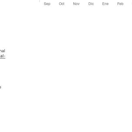
nal
al-
e