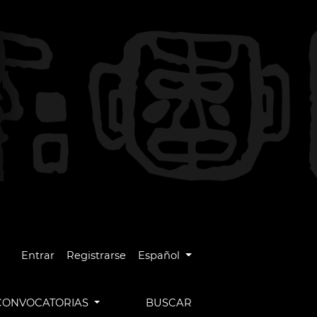
Cambiar el idioma. El idioma actual es
Entrar
Registrarse
Español
CONVOCATORIAS
BUSCAR