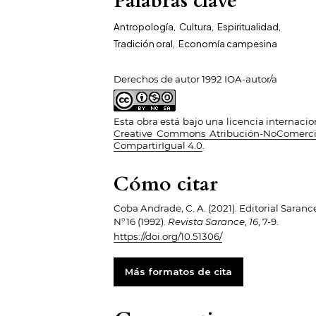
Palabras clave
Antropología
,
Cultura
,
Espiritualidad
,
Tradición oral
,
Economía campesina
Derechos de autor 1992 IOA-autor/a
Esta obra está bajo una licencia internacio
Creative Commons Atribución-NoComerci
CompartirIgual 4.0
.
Cómo citar
Coba Andrade, C. A. (2021). Editorial Saranc
N°16 (1992).
Revista Sarance
,
16
, 7-9.
https://doi.org/10.51306/
Más formatos de cita