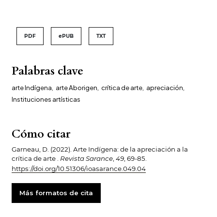
PDF
ePUB
TXT
Palabras clave
arte Indígena
,
arte Aborigen
,
crítica de arte
,
apreciación
,
Instituciones artísticas
Cómo citar
Garneau, D. (2022). Arte Indígena: de la apreciación a la
crítica de arte .
Revista Sarance
,
49
, 69-85.
https://doi.org/10.51306/ioasarance.049.04
Más formatos de cita