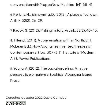
conversation with ProppaNow. Machine, 1(4), 38–41.
Perkins, H., & Browning, D. (2012). A place of our own.
Artlink, 32(2), 26–29.
Radok, S. (2012). Making history. Artlink, 32(2), 40–43.
Tillers, I. (2011). A conversation with Ian North. En I.
McLean (Ed.), How Aborigines invented the idea of
contemporary art (pp. 307–311). Institute of Modern
Art & Power Publications.
Young, A. (2012). The buckskin ceiling: A native
perspective on native art politics. Aboriginal Issues
Press.
Derechos de autor 2022 David Garneau