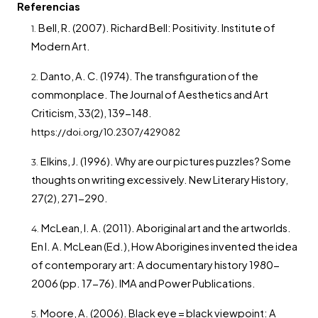
Referencias
Bell, R. (2007). Richard Bell: Positivity. Institute of
Modern Art.
Danto, A. C. (1974). The transfiguration of the
commonplace. The Journal of Aesthetics and Art
Criticism, 33(2), 139-148.
https://doi.org/10.2307/429082
Elkins, J. (1996). Why are our pictures puzzles? Some
thoughts on writing excessively. New Literary History,
27(2), 271-290.
McLean, I. A. (2011). Aboriginal art and the artworlds.
En I. A. McLean (Ed.), How Aborigines invented the idea
of contemporary art: A documentary history 1980-
2006 (pp. 17-76). IMA and Power Publications.
Moore, A. (2006). Black eye = black viewpoint: A