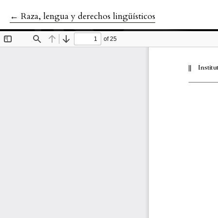
←
Volver a los detalles del artículo
Raza, lengua y derechos lingüísticos