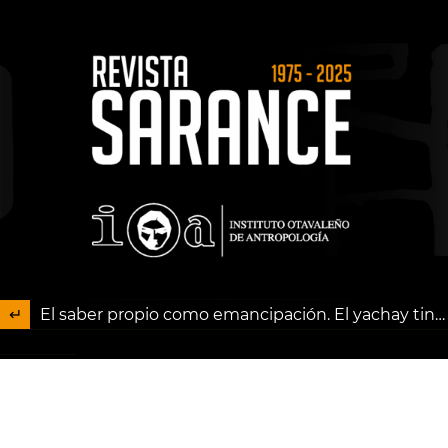
El saber propio como emancipación. El yachay tinkuy entre sociología y movimiento indígena en el Ecuador
Descargar