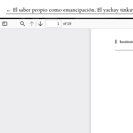
←
Volver a los detalles del artículo
El saber propio como emancipación. El yachay tinku