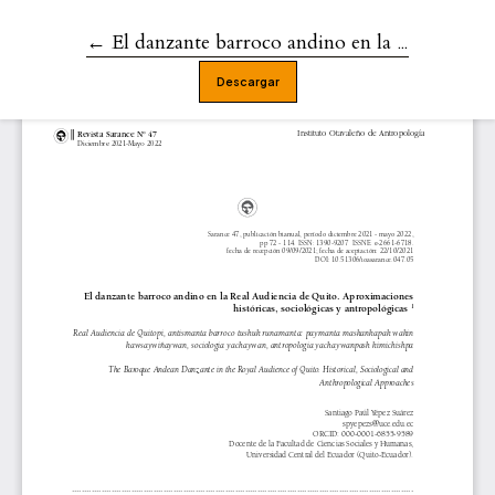
←
Volver a los detalles del artículo
El danzante barroco andino en la Real Audiencia de Quito. Aproximaciones históricas, sociológicas y antropológicas
Descargar