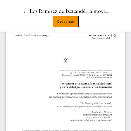
←
Volver a los detalles del artículo
Los Ramírez de Izcuandé, la movilidad social y su vitalidad poética familiar en Esmeraldas
Descargar