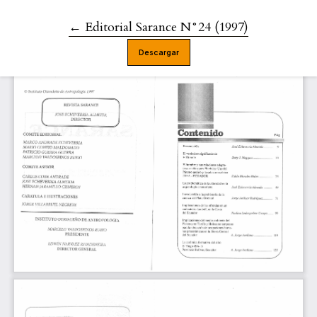
←
Volver a los detalles del artículo
Editorial Sarance N°24 (1997)
Descargar