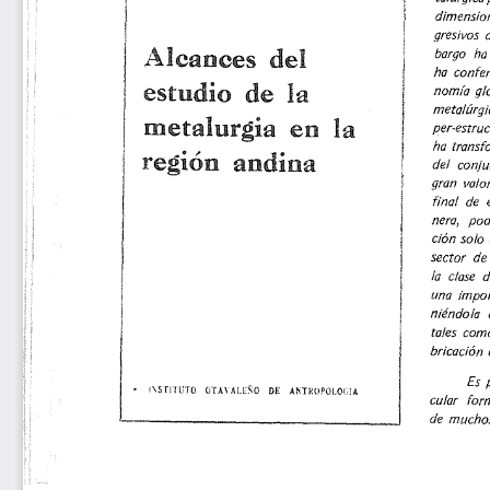
dimension
gresivos 
1 
¡ 
Alcances 
del 
bargo 
ha 
ha 
confer
estudio 
de 
la 
nomía 
gl
metalúrgi
metalurgia 
en 
la 
per-estruc
ha 
transf
1 
región 
andina 
del 
conju
gran 
valor
final 
de 
nera, 
pod
ción 
solo 
sector 
de 
1 
la 
clase 
d
una 
impor
niéndo!eJ 
tales 
com
bricación 
Es 
• 
l\STiTlJTO 
OT 
DE 
AlíHOPOLOLIA 
A\ALE\O 
cular 
for
de 
mucho