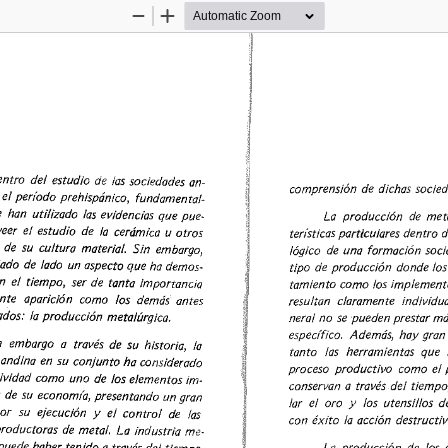
Zoom
Zoom
Out
In
ntro 
del 
estudio 
de 
fas 
sociedades 
an-
comprensión 
de 
dichas 
socied
el 
período 
prehispánico, 
fundamental-
 
han 
utilizado 
las 
evidencias 
que 
pue-
La 
producción 
de 
meta
eer 
el 
estudio 
de 
la 
cerámica 
u 
otros 
terfsticas 
particulares 
dentro 
d
 
de 
su 
cultura 
material. 
Sin 
embargo, 
lógico 
de 
una 
formación 
socia
ado 
de 
lado 
un 
aspecto 
que 
ha 
demos-
tipo 
de 
producción 
donde 
los
n 
el 
tiempo, 
ser 
de 
tanta 
importancia 
tamiento 
como 
los 
implement
nte 
aparición 
como 
los 
demás 
antes 
resultan 
claramente 
individua
dos: 
la 
producción 
metalúrgica. 
neral 
no 
se 
pueden 
prestar 
má
específico. 
Además, 
hay 
gran 
de 
su 
historia, 
la 
 
embargo 
a 
través 
tanto 
las 
herramientas 
que 
andina 
en 
su 
conjunto 
ha 
considerado 
proceso 
productivo 
como 
el 
ividad 
como 
uno 
de 
los 
elementos 
im-
conservan 
a 
través 
del 
tiempo,
 
de 
su 
econom/a, 
presentando 
un 
gran 
lar 
el 
oro 
y 
los 
utensilios 
de
or 
su 
ejecución 
y 
el 
control 
de 
las 
con 
éxito 
la 
acción 
destructiv
roductoras 
de 
metal. 
La 
industria 
me-
puede 
haber 
tenido 
a 
través 
del 
tiempo 