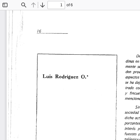
of 6
Toggle
Find
Previous
Next
Sidebar
]_§_ 
________ 
_ 
De
dinas 
en 
mente 
se
den 
prov
Luis 
Rodríguez 
O.* 
aspectos
se 
ha 
dej
trado 
co
y 
frecue
menciona
Sin
sociedad 
f 
dicha 
act
portantes
interés 
p
1 
fuentes 
p
talúrgica 