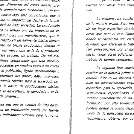
La 
producción 
de 
los 
es 
diferentes 
así 
como 
niveles 
pro-
cuenta 
con 
varias 
fases 
clar
de 
conocimiento 
tecnológico, 
sin 
em-
bles: 
conservado 
una 
connotación 
que 
le 
La 
primera 
fase 
consist
ido 
su 
importancia 
dentro 
de 
la 
eco-
de 
la 
materia 
prima. 
Esto 
imp
obal 
de 
cada 
sociedad. 
La 
producción 
de 
un 
lugar 
específico 
donde
ca 
ha 
tenido 
una 
tal 
importancia 
su-
neraf 
que 
para 
el 
caso 
llama
tural 
para 
sus 
manufacturas, 
que 
la 
donde 
se 
encuentra 
una 
ciert
ormado 
en 
un 
elemento 
básico 
dentro 
dividuos 
que 
efectuan 
el 
trab
nto 
de 
bienes 
producidos, 
debido 
al 
{sin 
preocuparnos 
por 
el 
mo
 
intr/nseco 
que 
se 
le 
da 
al 
producto 
hacen 
como 
tarea 
adiciona/ 
este 
proceso 
de 
trabajo. 
De 
tal 
.ma-
trabajo 
de 
tiempo 
completo). 
emos 
comprender 
que 
una 
produc-
casos 
a 
un 
cierto 
accesible 
en 
muchos 
La 
segunda 
fase 
consis
la 
población, 
ligado 
generalmente 
a 
mación 
de 
la 
materia 
prima 
e
etentara 
del 
poder, 
haya 
alcanzado 
borado. 
Este 
es 
un 
proceso 
t
tancia 
relativa 
para 
la 
sociedad, 
po-
bien 
no 
necesariamente 
requ
a 
la 
altura 
de 
producciones 
básicas 
específico 
para 
su 
ejecución, 
o 
la 
agricultura, 
la 
ganaderfa 
o 
la 
fa-
instrumental 
especializado. 
E
de  cerámica. 
tratarse 
generalmente 
de 
un 
formación 
por 
alta 
temperatu
por 
eso 
que 
el 
estudio 
de 
ésta 
parti-
pientes 
donde 
se 
pueda 
depos
ma 
de 
producción 
pueda 
ser 
fuente 
fuego 
de 
la 
aplicación 
direct
s 
indicadores 
valiosos 
para 
la 
mayor 
temperatura, 
obtener 
por 
fu