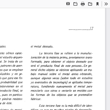
Current
Presentation
Open
Print
Download
To
View
Mode
ades. 
el 
metal 
deseado. 
les 
ofrece 
carac-
La 
tercera 
fase 
se 
refiere 
a 
la 
manufac-
el 
estudio 
arqueo-
turación 
de 
la 
materia 
prima, 
previamente 
trans-
l. 
Se 
trata 
de 
un 
formada, 
para 
obtener 
el 
objeto 
deseado 
que 
 
patrones 
de 
asen-
será 
el 
producto 
final 
de 
este 
proceso. 
En 
ge-
os 
que 
se 
emplean 
neral 
dicho 
objeto 
se 
obtiene 
aplicando 
un 
tra-
lizables 
y 
en 
ge-
bajo 
manual 
sobre 
el 
metal 
antes 
obtenido, 
s 
que 
{{ara 
ese 
fin 
aunque 
algunas 
veces 
(sobre 
todo 
en 
estudios 
probabilidad 
que 
ya 
avanzados 
de 
tecnología) 
se 
aplicaba 
tempe-
intervienen 
en 
el 
ratura, 
fundiendo 
nuevamente 
el 
metal 
para 
producto 
final, 
se 
mezclarlo 
con 
otros 
o 
verterlo 
en 
moldes 
con 
 
pues 
en 
particu-
las 
formas 
de 
los 
objetos 
que 
se 
pretend(an 
fabricar. 
 
piedras 
resisten 
a 
de 
éste. 
Esta 
tercera 
fase 
es 
la 
más 
difícil 
de 
iden-
tificar 
ya 
que 
en 
muchos 
niveles 
de 
desarrollo, 