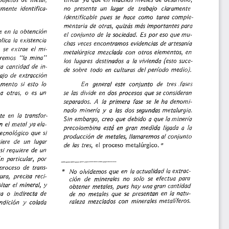
objetos 
de 
metal, 
amente 
identifica-
no 
presenta 
un 
lugor 
de 
trabajo 
claramente 
identificable 
pues 
se 
hace 
corno 
tarea 
comple-
mentaria 
de 
otras, 
quizás 
más 
importantes 
para 
e 
en 
la 
obtención 
el 
conjunto 
de 
la 
sociedad. 
Es 
por 
eso 
que 
mu-
lica 
Ja 
existencia 
chas 
veces 
encontramos 
evidencias 
de 
artesan/a 
 
se 
extrae 
el 
metalúrgica 
mezclada 
con 
otros 
elementos, 
en 
remos 
"la 
mina" 
los 
lugares 
destinados 
a 
la 
vivienda 
(esto 
suce-
a 
cantidad 
de 
in-
de 
sobre 
todo 
en 
culturas 
del 
perlado 
medio). 
ajo 
de 
extracción 
mento 
si 
esto 
fo 
En 
general 
este 
conjunto 
de 
tres 
fases 
a 
otras, 
o 
es 
un 
se 
las 
divide 
en 
dos 
procesos 
que 
se 
consideran 
separados. 
A 
la 
primera 
fase 
se 
le 
ha 
denomi-
nado 
miner/a 
y  a 
las 
dos 
segundas 
metalurgia. 
te 
en 
Ja 
transfor-
Sin 
embargo, 
creo 
que 
debido 
a 
que 
la 
miner/a 
n 
el 
metal 
ya 
ela-
precolombina 
está 
en 
gran 
medida 
ligada 
a 
la 
ecnológico 
que 
si 
producción 
de 
metales, 
/!amaremos 
al 
conjunto 
iere 
de 
un 
lugar 
* 
de 
las 
tres, 
el 
proceso 
metalúrgico. 
si 
requiere 
de 
un 
n 
particular, 
por 
proceso 
de 
trans-
* 
No 
olvidemos 
que 
en 
la 
actualidad 
la 
extrac-
ra, 
precisa 
reci-
ción 
de 
minerales 
no 
solo 
se 
efectua 
para 
itar 
el 
mineral, 
y 
obtener 
metales, 
pues 
hay 
una 
gran 
cantidad 
a 
o 
indirecta 
de 
de 
no 
metales 
que 
se 
presentan 
en 
la 
natu-
raleza 
mezclados 
con 
minerales 
metalíferos. 
ndición 
y 
colada 