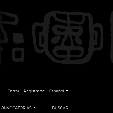
Cambiar el idioma. El idioma actual es
Entrar
Registrarse
Español
CONVOCATORIAS
BUSCAR